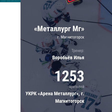
Локомотив
Северсталь
ЦСКА
«Металлург Мг»
Шанхайские Драконы
г. Магнитогорск
Тренер:
Воробьёв Илья
1253
зрителей
УКРК «Арена Металлург», г.
Магнитогорск