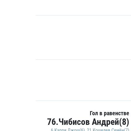
Гол в равенстве
76.Чибисов Андрей(8)
6.Карри Джош(6)
,
21.Кошелев Семён(7)