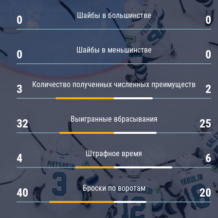
Амур
Шайбы в большинстве
0
0
Барыс
Салават Юлаев
Шайбы в меньшинстве
0
0
Сибирь
Количество полученных численных преимуществ
3
2
Выигранные вбрасывания
32
25
Штрафное время
4
6
Броски по воротам
40
20