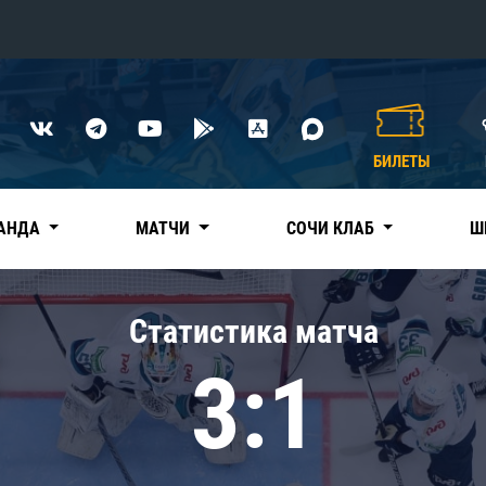
Конференция «Восток»
Дивизион Харламова
БИЛЕТЫ
Автомобилист
сляции
Ак Барс
АНДА
МАТЧИ
СОЧИ КЛАБ
Ш
Металлург Мг
Нефтехимик
 трансляции
Статистика матча
Трактор
магазин
3:1
Дивизион Чернышева
Авангард
ние КХЛ
Адмирал