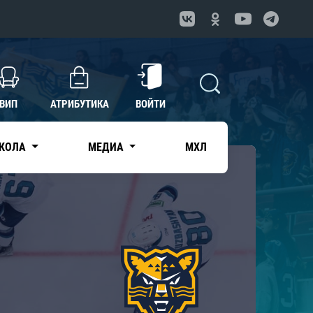
ВИП
АТРИБУТИКА
ВОЙТИ
КОЛА
МЕДИА
МХЛ