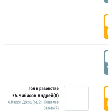
5
Г
5
УД
Гол в равенстве
5
76.Чибисов Андрей(8)
Г
6.Карри Джош(6)
,
21.Кошелев
Семён(7)