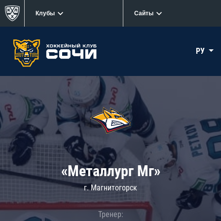
Клубы
Сайты
РУ
«Металлург Мг»
г. Магнитогорск
Тренер: