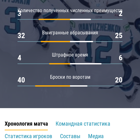
Количество полученных численных преимуществ
3
2
Выигранные вбрасывания
32
25
Штрафное время
4
6
Броски по воротам
40
20
Хронология матча
Командная статистика
Статистика игроков
Составы
Медиа