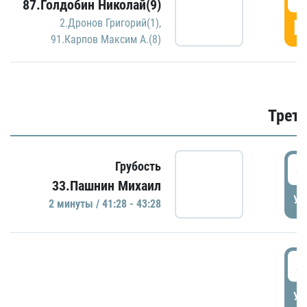
87.Голдобин Николай(9)
Г
2.Дронов Григорий(1)
,
91.Карпов Максим А.(8)
Трети
4
Грубость
33.Пашнин Михаил
УД
2 минуты / 41:28 - 43:28
4
УД