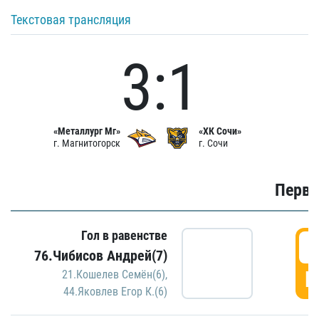
Текстовая трансляция
3:1
«Металлург Мг»
«ХК Сочи»
г. Магнитогорск
г. Сочи
Первы
Гол в равенстве
0
76.Чибисов Андрей(7)
Г
21.Кошелев Семён(6)
,
44.Яковлев Егор К.(6)