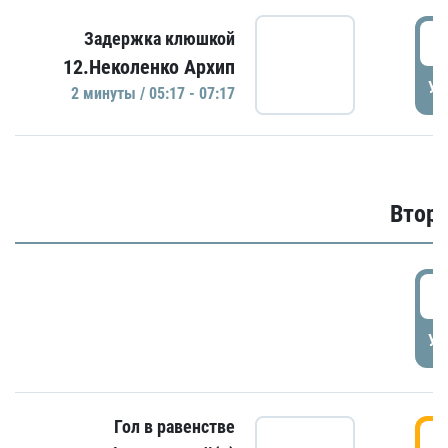
0
Задержка клюшкой
12.Неколенко Архип
УД
2 минуты / 05:17 - 07:17
Второ
2
УД
Гол в равенстве
3