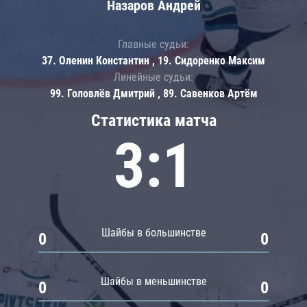
Назаров Андрей
Главные судьи:
37. Оленин Константин , 19. Сидоренко Максим
Линейные судьи:
99. Головлёв Дмитрий , 89. Савенков Артём
Статистика матча
3:1
Шайбы в большинстве
0
0
Шайбы в меньшинстве
0
0