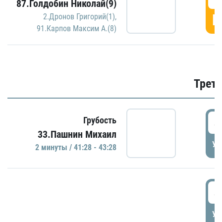
87.Голдобин Николай(9)
Г
2.Дронов Григорий(1)
,
91.Карпов Максим А.(8)
Трети
4
Грубость
33.Пашнин Михаил
УД
2 минуты / 41:28 - 43:28
4
УД