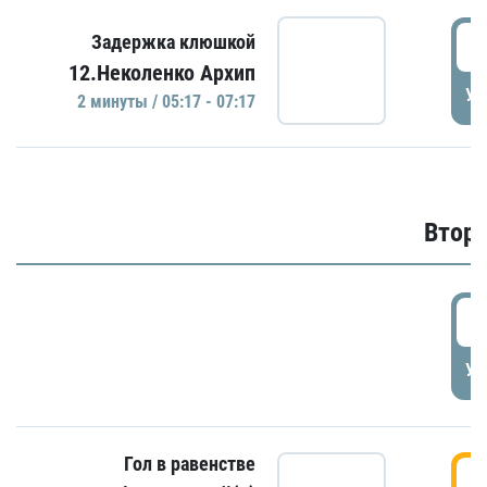
0
Задержка клюшкой
12.Неколенко Архип
УД
2 минуты / 05:17 - 07:17
Второ
2
УД
Гол в равенстве
3