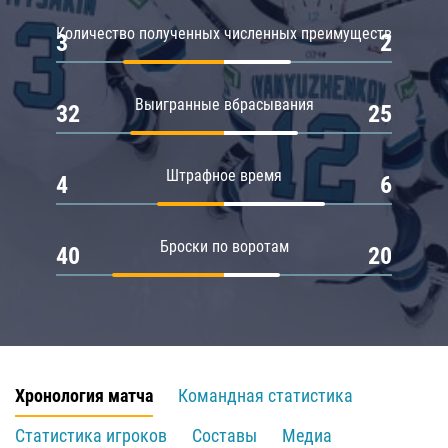
Количество полученных численных преимуществ
3
2
Выигранные вбрасывания
32
25
Штрафное время
4
6
Броски по воротам
40
20
Хронология матча
Командная статистика
Статистика игроков
Составы
Медиа