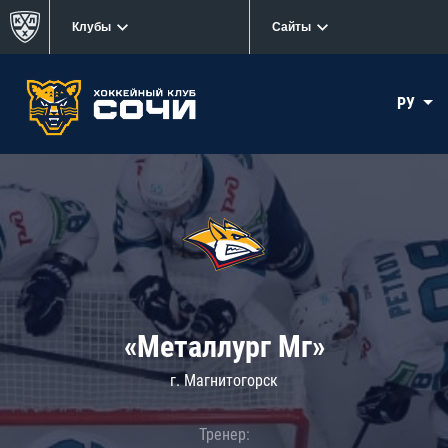
Клубы
Сайты
РУ
«Металлург Мг»
г. Магнитогорск
Тренер: