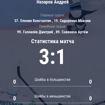
Назаров Андрей
Главные судьи:
37. Оленин Константин , 19. Сидоренко Максим
Линейные судьи:
99. Головлёв Дмитрий , 89. Савенков Артём
Статистика матча
3:1
Шайбы в большинстве
0
0
Шайбы в меньшинстве
0
0