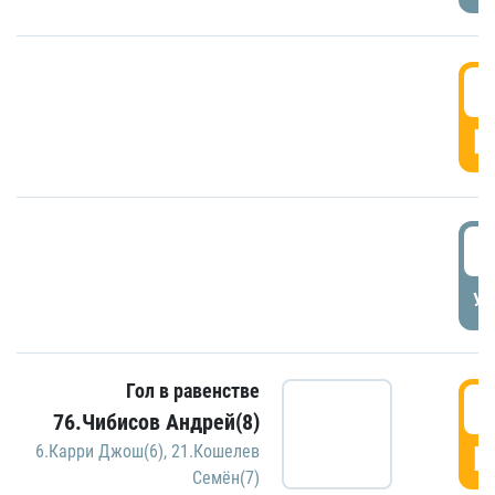
5
Г
5
УД
Гол в равенстве
5
76.Чибисов Андрей(8)
Г
6.Карри Джош(6)
,
21.Кошелев
Семён(7)