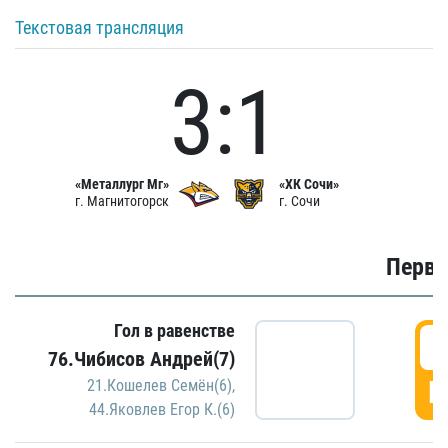
Текстовая трансляция
3:1
«Металлург Мг»
«ХК Сочи»
г. Магнитогорск
г. Сочи
Первы
Гол в равенстве
0
76.Чибисов Андрей(7)
Г
21.Кошелев Семён(6)
,
44.Яковлев Егор К.(6)