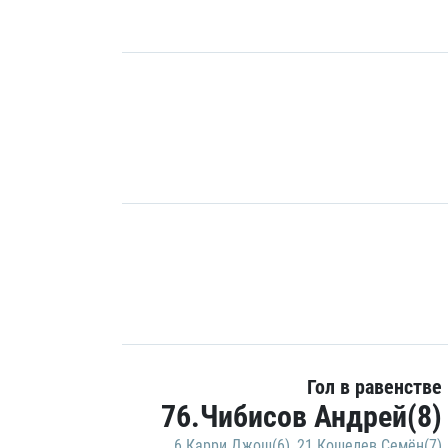
Гол в равенстве
76.Чибисов Андрей(8)
6.Карри Джош(6)
,
21.Кошелев Семён(7)