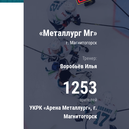
Локомотив
Северсталь
ЦСКА
«Металлург Мг»
Шанхайские Драконы
г. Магнитогорск
Тренер:
Воробьёв Илья
1253
зрителей
УКРК «Арена Металлург», г.
Магнитогорск