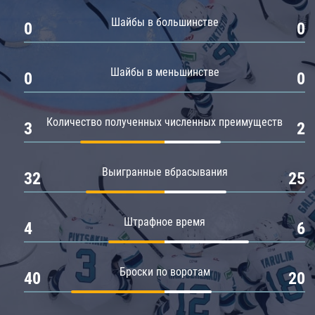
Амур
Шайбы в большинстве
0
0
Барыс
Салават Юлаев
Шайбы в меньшинстве
0
0
Сибирь
Количество полученных численных преимуществ
3
2
Выигранные вбрасывания
32
25
Штрафное время
4
6
Броски по воротам
40
20