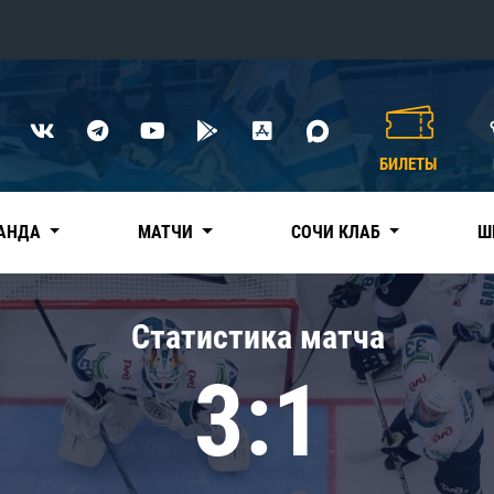
Конференция «Восток»
Дивизион Харламова
БИЛЕТЫ
Автомобилист
сляции
Ак Барс
АНДА
МАТЧИ
СОЧИ КЛАБ
Ш
Металлург Мг
Нефтехимик
 трансляции
Статистика матча
Трактор
магазин
3:1
Дивизион Чернышева
Авангард
ние КХЛ
Адмирал