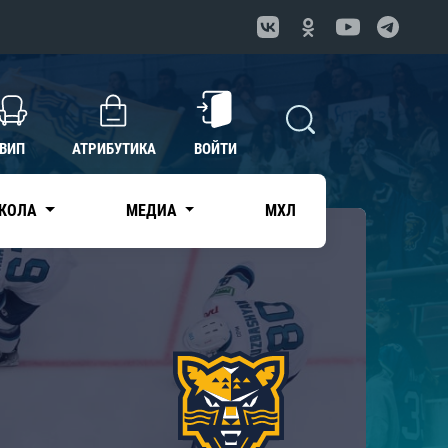
ВИП
АТРИБУТИКА
ВОЙТИ
КОЛА
МЕДИА
МХЛ