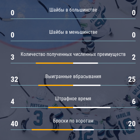
Амур
Шайбы в большинстве
0
0
Барыс
Салават Юлаев
Шайбы в меньшинстве
0
0
Сибирь
Количество полученных численных преимуществ
3
2
Выигранные вбрасывания
32
25
Штрафное время
4
6
Броски по воротам
40
20