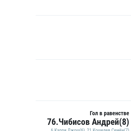
Гол в равенстве
76.Чибисов Андрей(8)
6.Карри Джош(6)
,
21.Кошелев Семён(7)