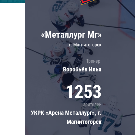
Локомотив
Северсталь
ЦСКА
«Металлург Мг»
Шанхайские Драконы
г. Магнитогорск
Тренер:
Воробьёв Илья
1253
зрителей
УКРК «Арена Металлург», г.
Магнитогорск