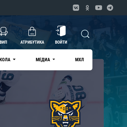
ВИП
АТРИБУТИКА
ВОЙТИ
КОЛА
МЕДИА
МХЛ