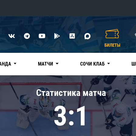
Конференция «Восток»
Дивизион Харламова
БИЛЕТЫ
Автомобилист
сляции
Ак Барс
АНДА
МАТЧИ
СОЧИ КЛАБ
Ш
Металлург Мг
Нефтехимик
 трансляции
Статистика матча
Трактор
магазин
3:1
Дивизион Чернышева
Авангард
ние КХЛ
Адмирал