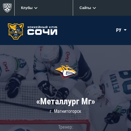
Клубы
Сайты
РУ
«Металлург Мг»
г. Магнитогорск
Тренер: