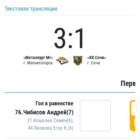
Текстовая трансляция
3:1
«Металлург Мг»
«ХК Сочи»
г. Магнитогорск
г. Сочи
Первы
Гол в равенстве
0
76.Чибисов Андрей(7)
Г
21.Кошелев Семён(6)
,
44.Яковлев Егор К.(6)