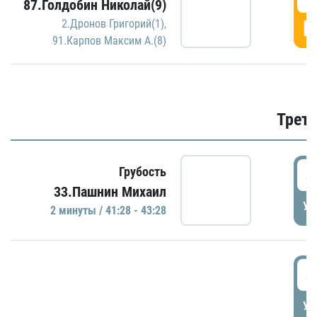
87.Голдобин Николай(9)
Г
2.Дронов Григорий(1)
,
91.Карпов Максим А.(8)
Трети
4
Грубость
33.Пашнин Михаил
УД
2 минуты / 41:28 - 43:28
4
УД