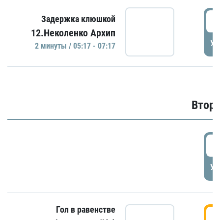
0
Задержка клюшкой
12.Неколенко Архип
УД
2 минуты / 05:17 - 07:17
Второ
2
УД
Гол в равенстве
3