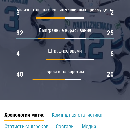
Количество полученных численных преимуществ
3
2
Выигранные вбрасывания
32
25
Штрафное время
4
6
Броски по воротам
40
20
Хронология матча
Командная статистика
Статистика игроков
Составы
Медиа