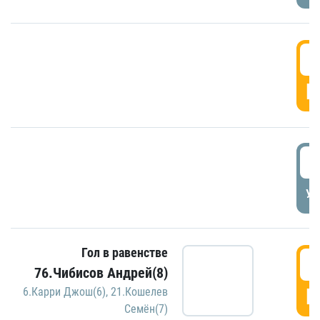
5
Г
5
УД
Гол в равенстве
5
76.Чибисов Андрей(8)
Г
6.Карри Джош(6)
,
21.Кошелев
Семён(7)