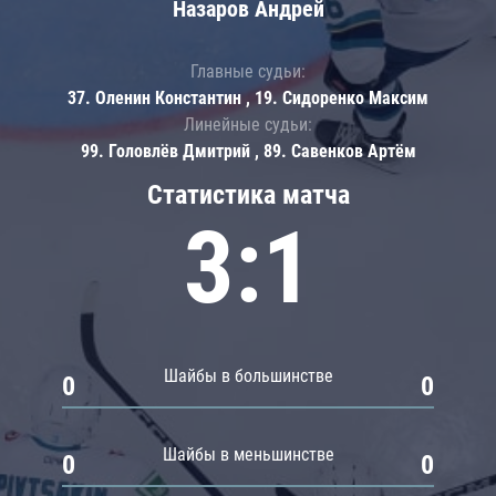
Назаров Андрей
Главные судьи:
37. Оленин Константин , 19. Сидоренко Максим
Линейные судьи:
99. Головлёв Дмитрий , 89. Савенков Артём
Статистика матча
3:1
Шайбы в большинстве
0
0
Шайбы в меньшинстве
0
0