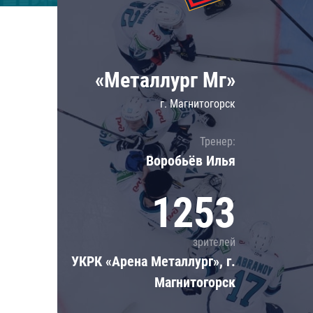
Локомотив
Северсталь
ЦСКА
«Металлург Мг»
Шанхайские Драконы
г. Магнитогорск
Тренер:
Воробьёв Илья
1253
зрителей
УКРК «Арена Металлург», г.
Магнитогорск