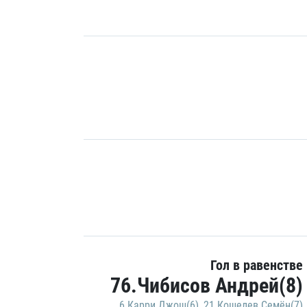
Гол в равенстве
76.Чибисов Андрей(8)
6.Карри Джош(6)
,
21.Кошелев Семён(7)