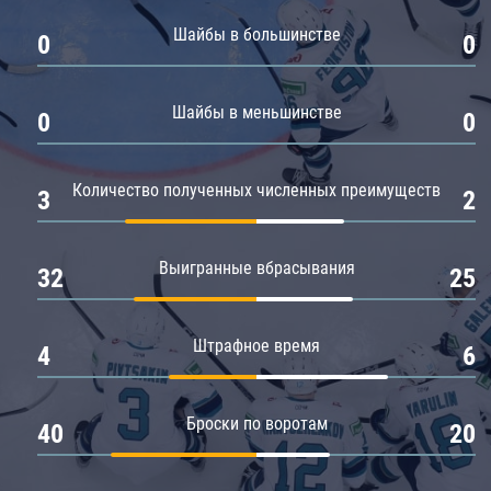
Амур
Шайбы в большинстве
0
0
Барыс
Салават Юлаев
Шайбы в меньшинстве
0
0
Сибирь
Количество полученных численных преимуществ
3
2
Выигранные вбрасывания
32
25
Штрафное время
4
6
Броски по воротам
40
20