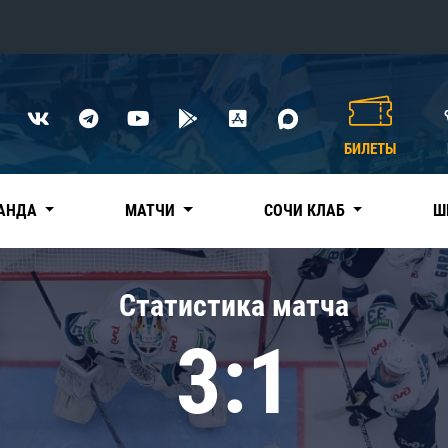
Конференция «Восток»
Дивизион Харламова
БИЛЕТЫ
Автомобилист
сляции
Ак Барс
АНДА
МАТЧИ
СОЧИ КЛАБ
Ш
Металлург Мг
Нефтехимик
 трансляции
Статистика матча
Трактор
магазин
3:1
Дивизион Чернышева
Авангард
ние КХЛ
Адмирал