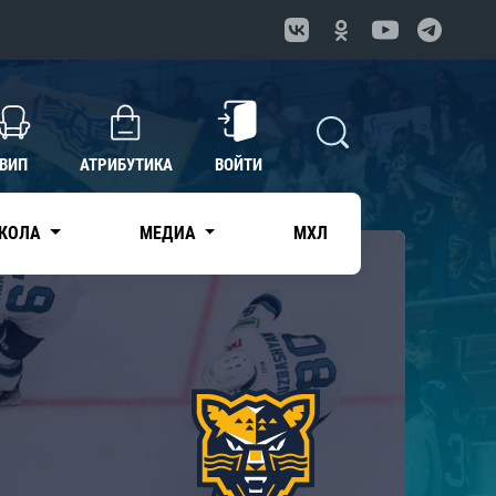
ВИП
АТРИБУТИКА
ВОЙТИ
КОЛА
МЕДИА
МХЛ