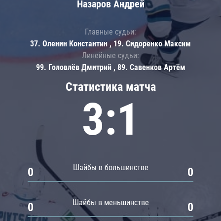
Назаров Андрей
Главные судьи:
37. Оленин Константин , 19. Сидоренко Максим
Линейные судьи:
99. Головлёв Дмитрий , 89. Савенков Артём
Статистика матча
3:1
Шайбы в большинстве
0
0
Шайбы в меньшинстве
0
0