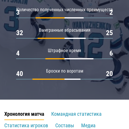
Количество полученных численных преимуществ
3
2
Выигранные вбрасывания
32
25
Штрафное время
4
6
Броски по воротам
40
20
Хронология матча
Командная статистика
Статистика игроков
Составы
Медиа