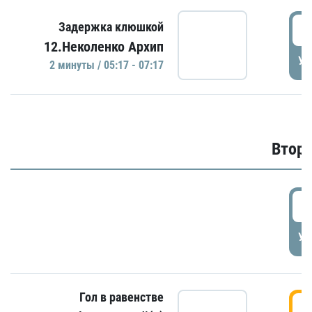
0
Задержка клюшкой
12.Неколенко Архип
УД
2 минуты / 05:17 - 07:17
Второ
2
УД
Гол в равенстве
3