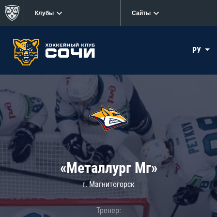
Клубы
Сайты
РУ
«Металлург Мг»
г. Магнитогорск
Тренер: