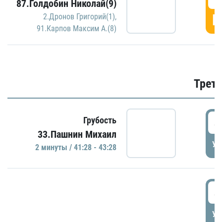
87.Голдобин Николай(9)
Г
2.Дронов Григорий(1)
,
91.Карпов Максим А.(8)
Трети
4
Грубость
33.Пашнин Михаил
УД
2 минуты / 41:28 - 43:28
4
УД