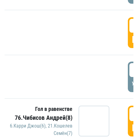
5
Г
5
УД
Гол в равенстве
5
76.Чибисов Андрей(8)
Г
6.Карри Джош(6)
,
21.Кошелев
Семён(7)