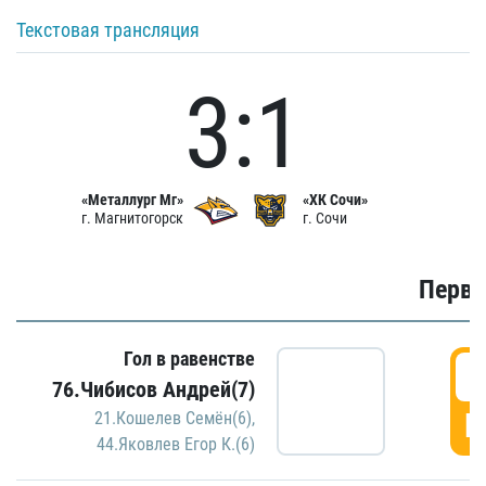
Текстовая трансляция
3:1
«Металлург Мг»
«ХК Сочи»
г. Магнитогорск
г. Сочи
Первы
Гол в равенстве
0
76.Чибисов Андрей(7)
Г
21.Кошелев Семён(6)
,
44.Яковлев Егор К.(6)