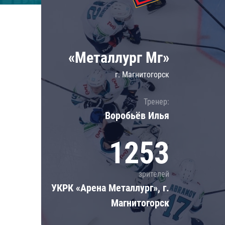
Локомотив
Северсталь
ЦСКА
«Металлург Мг»
Шанхайские Драконы
г. Магнитогорск
Тренер:
Воробьёв Илья
1253
зрителей
УКРК «Арена Металлург», г.
Магнитогорск