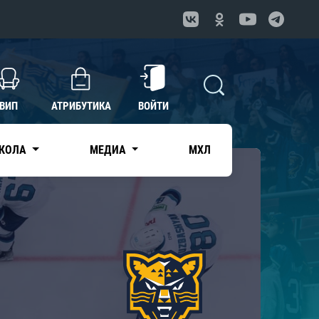
ВИП
АТРИБУТИКА
ВОЙТИ
КОЛА
МЕДИА
МХЛ