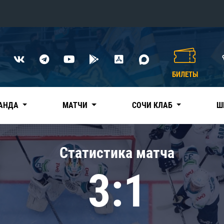
Конференция «Восток»
Дивизион Харламова
БИЛЕТЫ
Автомобилист
сляции
Ак Барс
АНДА
МАТЧИ
СОЧИ КЛАБ
Ш
Металлург Мг
Нефтехимик
 трансляции
Статистика матча
Трактор
магазин
3:1
Дивизион Чернышева
Авангард
ние КХЛ
Адмирал