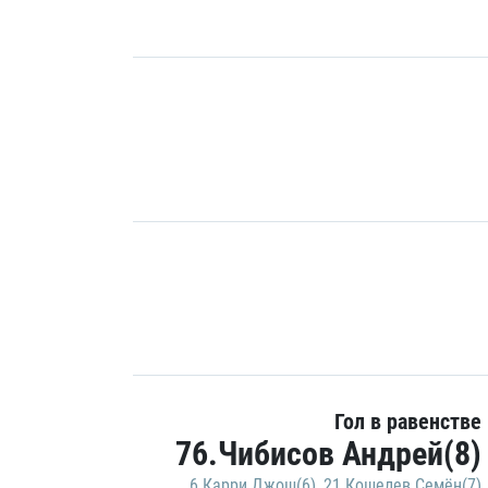
Гол в равенстве
76.Чибисов Андрей(8)
6.Карри Джош(6)
,
21.Кошелев Семён(7)