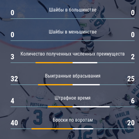
Амур
Шайбы в большинстве
0
0
Барыс
Салават Юлаев
Шайбы в меньшинстве
0
0
Сибирь
Количество полученных численных преимуществ
3
2
Выигранные вбрасывания
32
25
Штрафное время
4
6
Броски по воротам
40
20