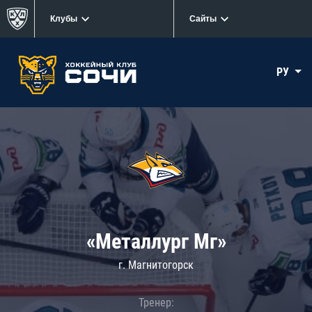
Клубы
Сайты
РУ
«Металлург Мг»
г. Магнитогорск
Тренер: