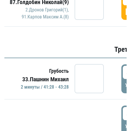
87.Голдобин Николай(9)
Г
2.Дронов Григорий(1)
,
91.Карпов Максим А.(8)
Трети
4
Грубость
33.Пашнин Михаил
УД
2 минуты / 41:28 - 43:28
4
УД