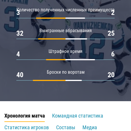
Количество полученных численных преимуществ
3
2
Выигранные вбрасывания
32
25
Штрафное время
4
6
Броски по воротам
40
20
Хронология матча
Командная статистика
Статистика игроков
Составы
Медиа