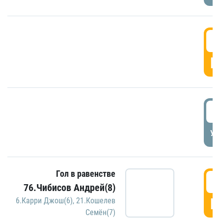
5
Г
5
УД
Гол в равенстве
5
76.Чибисов Андрей(8)
Г
6.Карри Джош(6)
,
21.Кошелев
Семён(7)