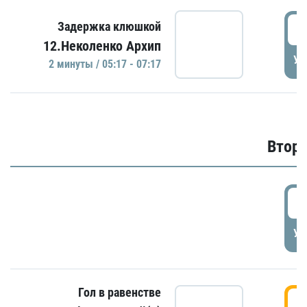
0
Задержка клюшкой
12.Неколенко Архип
УД
2 минуты / 05:17 - 07:17
Второ
2
УД
Гол в равенстве
3