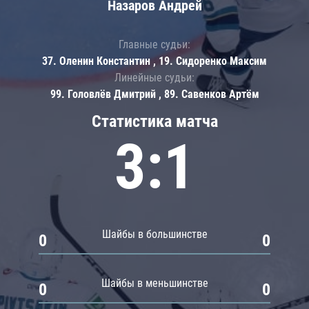
Назаров Андрей
Главные судьи:
37. Оленин Константин , 19. Сидоренко Максим
Линейные судьи:
99. Головлёв Дмитрий , 89. Савенков Артём
Статистика матча
3:1
Шайбы в большинстве
0
0
Шайбы в меньшинстве
0
0