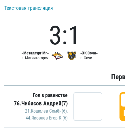
Текстовая трансляция
3:1
«Металлург Мг»
«ХК Сочи»
г. Магнитогорск
г. Сочи
Первы
Гол в равенстве
0
76.Чибисов Андрей(7)
Г
21.Кошелев Семён(6)
,
44.Яковлев Егор К.(6)