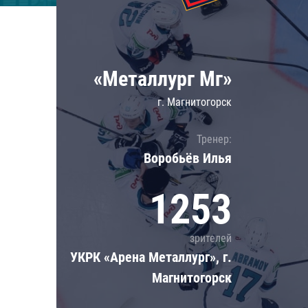
Локомотив
Северсталь
ЦСКА
«Металлург Мг»
Шанхайские Драконы
г. Магнитогорск
Тренер:
Воробьёв Илья
1253
зрителей
УКРК «Арена Металлург», г.
Магнитогорск