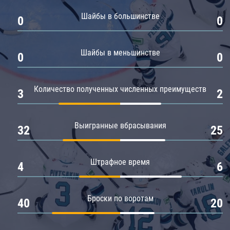
Амур
Шайбы в большинстве
0
0
Барыс
Салават Юлаев
Шайбы в меньшинстве
0
0
Сибирь
Количество полученных численных преимуществ
3
2
Выигранные вбрасывания
32
25
Штрафное время
4
6
Броски по воротам
40
20