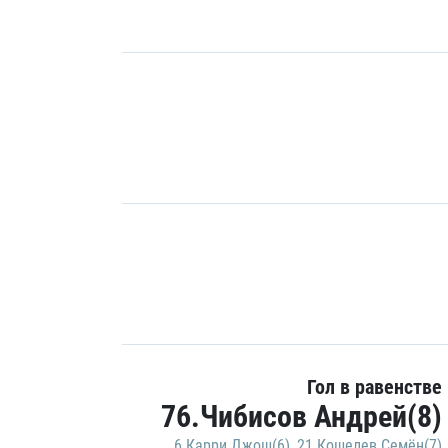
Гол в равенстве
76.Чибисов Андрей(8)
6.Карри Джош(6)
,
21.Кошелев Семён(7)