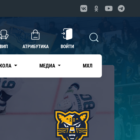
ВИП
АТРИБУТИКА
ВОЙТИ
КОЛА
МЕДИА
МХЛ