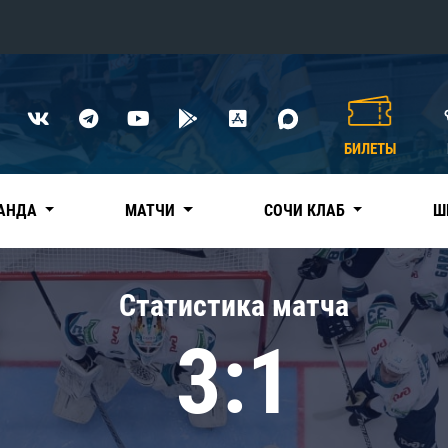
Конференция «Восток»
Дивизион Харламова
БИЛЕТЫ
Автомобилист
сляции
Ак Барс
АНДА
МАТЧИ
СОЧИ КЛАБ
Ш
Металлург Мг
Нефтехимик
 трансляции
Статистика матча
Трактор
магазин
3:1
Дивизион Чернышева
Авангард
ние КХЛ
Адмирал