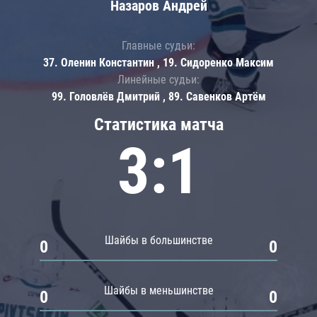
Назаров Андрей
Главные судьи:
37. Оленин Константин , 19. Сидоренко Максим
Линейные судьи:
99. Головлёв Дмитрий , 89. Савенков Артём
Статистика матча
3:1
Шайбы в большинстве
0
0
Шайбы в меньшинстве
0
0