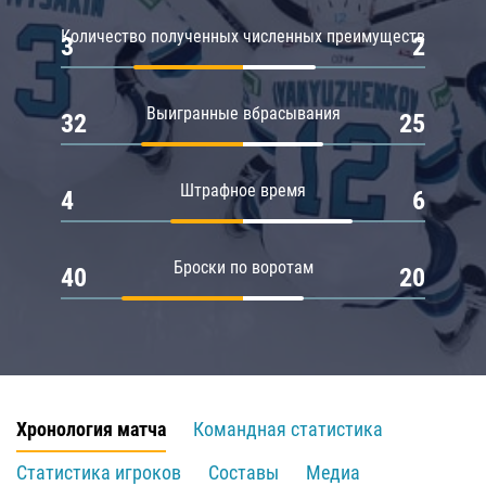
Количество полученных численных преимуществ
3
2
Выигранные вбрасывания
32
25
Штрафное время
4
6
Броски по воротам
40
20
Хронология матча
Командная статистика
Статистика игроков
Составы
Медиа