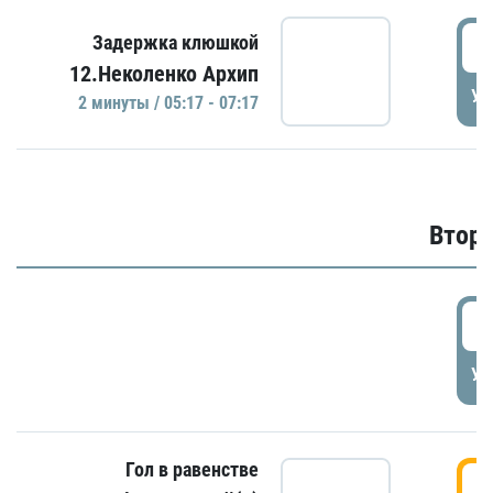
0
Задержка клюшкой
12.Неколенко Архип
УД
2 минуты / 05:17 - 07:17
Второ
2
УД
Гол в равенстве
3