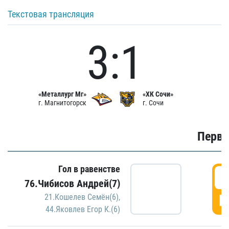
Текстовая трансляция
3:1
«Металлург Мг»
«ХК Сочи»
г. Магнитогорск
г. Сочи
Первы
Гол в равенстве
0
76.Чибисов Андрей(7)
Г
21.Кошелев Семён(6)
,
44.Яковлев Егор К.(6)