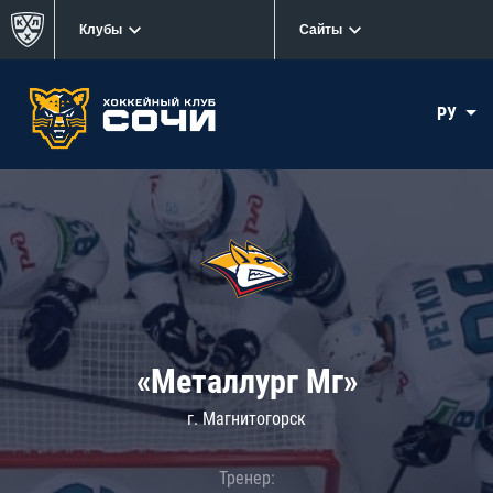
Клубы
Сайты
РУ
«Металлург Мг»
г. Магнитогорск
Тренер: