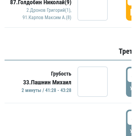
87.Голдобин Николай(9)
Г
2.Дронов Григорий(1)
,
91.Карпов Максим А.(8)
Трети
4
Грубость
33.Пашнин Михаил
УД
2 минуты / 41:28 - 43:28
4
УД