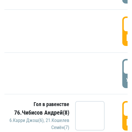
5
Г
5
УД
Гол в равенстве
5
76.Чибисов Андрей(8)
Г
6.Карри Джош(6)
,
21.Кошелев
Семён(7)