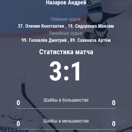
Назаров Андрей
Главные судьи:
37. Оленин Константин , 19. Сидоренко Максим
Линейные судьи:
99. Головлёв Дмитрий , 89. Савенков Артём
Статистика матча
3:1
Шайбы в большинстве
0
0
Шайбы в меньшинстве
0
0