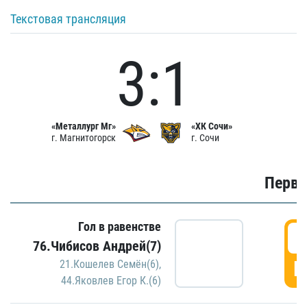
Текстовая трансляция
3:1
«Металлург Мг»
«ХК Сочи»
г. Магнитогорск
г. Сочи
Первы
Гол в равенстве
0
76.Чибисов Андрей(7)
Г
21.Кошелев Семён(6)
,
44.Яковлев Егор К.(6)