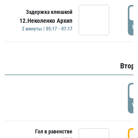
0
Задержка клюшкой
12.Неколенко Архип
УД
2 минуты / 05:17 - 07:17
Второ
2
УД
Гол в равенстве
3