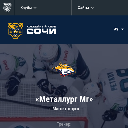
Клубы
Сайты
РУ
«Металлург Мг»
г. Магнитогорск
Тренер: