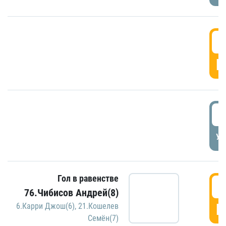
5
Г
5
УД
Гол в равенстве
5
76.Чибисов Андрей(8)
Г
6.Карри Джош(6)
,
21.Кошелев
Семён(7)