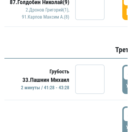
87.Голдобин Николай(9)
Г
2.Дронов Григорий(1)
,
91.Карпов Максим А.(8)
Трети
4
Грубость
33.Пашнин Михаил
УД
2 минуты / 41:28 - 43:28
4
УД