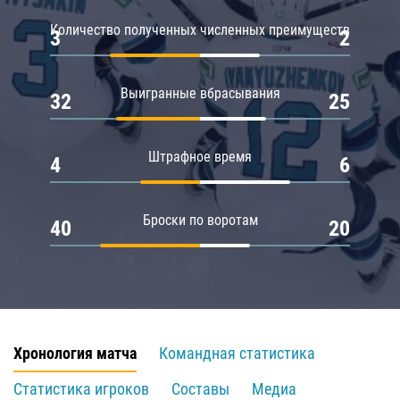
Количество полученных численных преимуществ
3
2
Выигранные вбрасывания
32
25
Штрафное время
4
6
Броски по воротам
40
20
Хронология матча
Командная статистика
Статистика игроков
Составы
Медиа