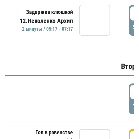
0
Задержка клюшкой
12.Неколенко Архип
УД
2 минуты / 05:17 - 07:17
Второ
2
УД
Гол в равенстве
3