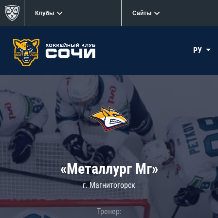
Клубы
Сайты
РУ
«Металлург Мг»
г. Магнитогорск
Тренер: