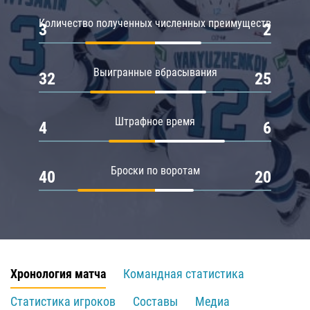
Количество полученных численных преимуществ
3
2
Выигранные вбрасывания
32
25
Штрафное время
4
6
Броски по воротам
40
20
Хронология матча
Командная статистика
Статистика игроков
Составы
Медиа