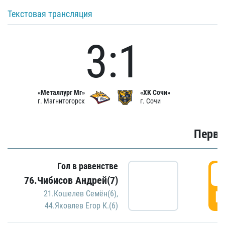
Текстовая трансляция
3:1
«Металлург Мг»
«ХК Сочи»
г. Магнитогорск
г. Сочи
Первы
Гол в равенстве
0
76.Чибисов Андрей(7)
Г
21.Кошелев Семён(6)
,
44.Яковлев Егор К.(6)