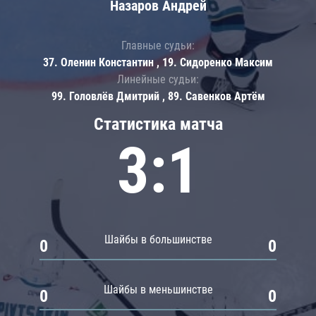
Назаров Андрей
Главные судьи:
37. Оленин Константин , 19. Сидоренко Максим
Линейные судьи:
99. Головлёв Дмитрий , 89. Савенков Артём
Статистика матча
3:1
Шайбы в большинстве
0
0
Шайбы в меньшинстве
0
0