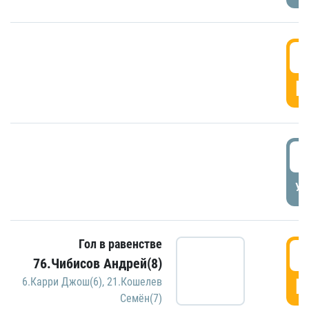
5
Г
5
УД
Гол в равенстве
5
76.Чибисов Андрей(8)
Г
6.Карри Джош(6)
,
21.Кошелев
Семён(7)