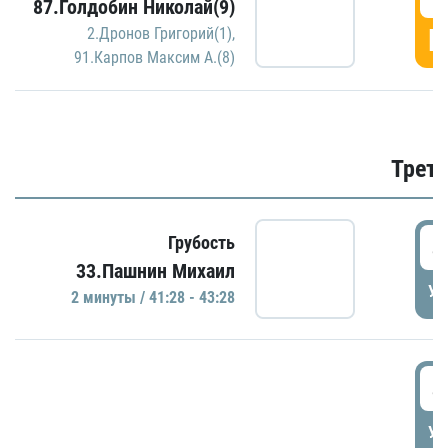
87.Голдобин Николай(9)
Г
2.Дронов Григорий(1)
,
91.Карпов Максим А.(8)
Трети
4
Грубость
33.Пашнин Михаил
УД
2 минуты / 41:28 - 43:28
4
УД