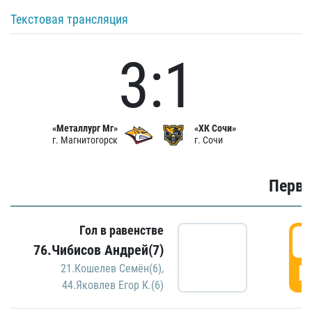
Текстовая трансляция
3:1
«Металлург Мг»
«ХК Сочи»
г. Магнитогорск
г. Сочи
Первы
Гол в равенстве
0
76.Чибисов Андрей(7)
Г
21.Кошелев Семён(6)
,
44.Яковлев Егор К.(6)