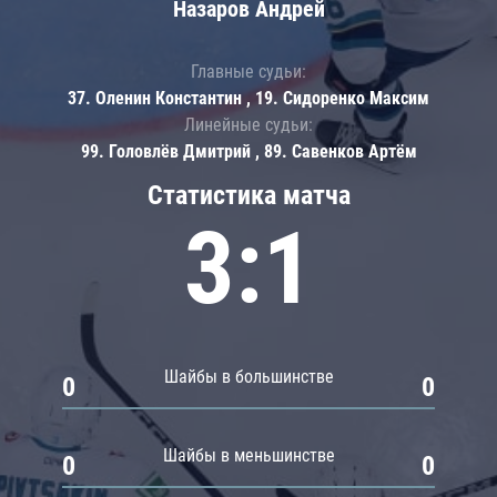
Назаров Андрей
Главные судьи:
37. Оленин Константин , 19. Сидоренко Максим
Линейные судьи:
99. Головлёв Дмитрий , 89. Савенков Артём
Статистика матча
3:1
Шайбы в большинстве
0
0
Шайбы в меньшинстве
0
0