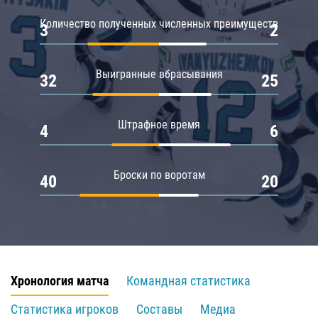
Количество полученных численных преимуществ
3
2
Выигранные вбрасывания
32
25
Штрафное время
4
6
Броски по воротам
40
20
Хронология матча
Командная статистика
Статистика игроков
Составы
Медиа