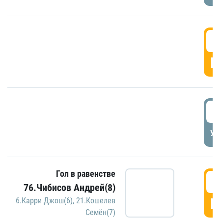
5
Г
5
УД
Гол в равенстве
5
76.Чибисов Андрей(8)
Г
6.Карри Джош(6)
,
21.Кошелев
Семён(7)