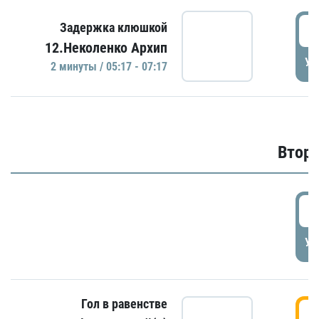
0
Задержка клюшкой
12.Неколенко Архип
УД
2 минуты / 05:17 - 07:17
Второ
2
УД
Гол в равенстве
3