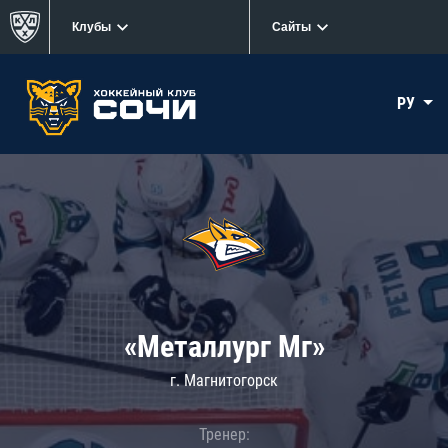
Клубы
Сайты
РУ
«Металлург Мг»
г. Магнитогорск
Тренер: