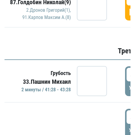
87.Голдобин Николай(9)
Г
2.Дронов Григорий(1)
,
91.Карпов Максим А.(8)
Трети
4
Грубость
33.Пашнин Михаил
УД
2 минуты / 41:28 - 43:28
4
УД