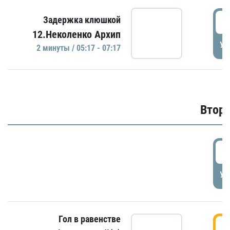
0
Задержка клюшкой
12.Неколенко Архип
УД
2 минуты / 05:17 - 07:17
Второ
2
УД
Гол в равенстве
3