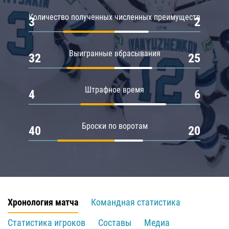
Количество полученных численных преимуществ
3
2
Выигранные вбрасывания
32
25
Штрафное время
4
6
Броски по воротам
40
20
Хронология матча
Командная статистика
Статистика игроков
Составы
Медиа