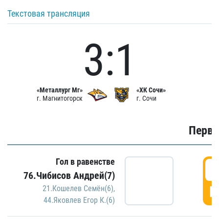
Текстовая трансляция
3:1
«Металлург Мг»
«ХК Сочи»
г. Магнитогорск
г. Сочи
Первы
Гол в равенстве
0
76.Чибисов Андрей(7)
Г
21.Кошелев Семён(6)
,
44.Яковлев Егор К.(6)