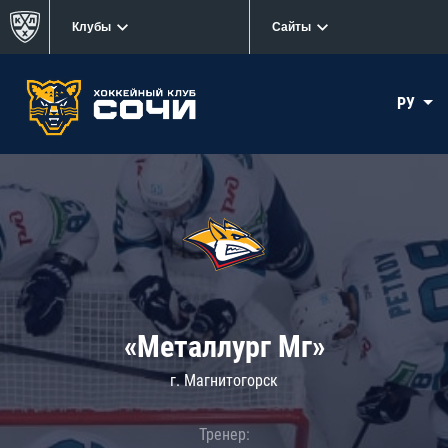
Клубы
Сайты
РУ
«Металлург Мг»
г. Магнитогорск
Тренер: