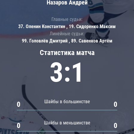
Назаров Андрей
Главные судьи:
37. Оленин Константин , 19. Сидоренко Максим
Линейные судьи:
99. Головлёв Дмитрий , 89. Савенков Артём
Статистика матча
3:1
Шайбы в большинстве
0
0
Шайбы в меньшинстве
0
0