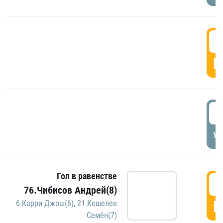
5
Г
5
УД
Гол в равенстве
5
76.Чибисов Андрей(8)
Г
6.Карри Джош(6)
,
21.Кошелев
Семён(7)