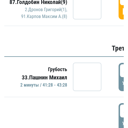
87.Голдобин Николай(9)
Г
2.Дронов Григорий(1)
,
91.Карпов Максим А.(8)
Трети
4
Грубость
33.Пашнин Михаил
УД
2 минуты / 41:28 - 43:28
4
УД