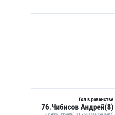
Гол в равенстве
76.Чибисов Андрей(8)
6.Карри Джош(6)
,
21.Кошелев Семён(7)