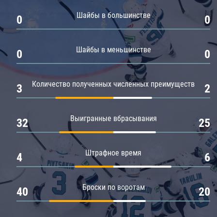
Амур
Шайбы в большинстве
0
0
Барыс
Салават Юлаев
Шайбы в меньшинстве
0
0
Сибирь
Количество полученных численных преимуществ
3
2
Выигранные вбрасывания
32
25
Штрафное время
4
6
Броски по воротам
40
20