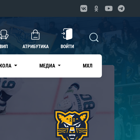
ВИП
АТРИБУТИКА
ВОЙТИ
КОЛА
МЕДИА
МХЛ