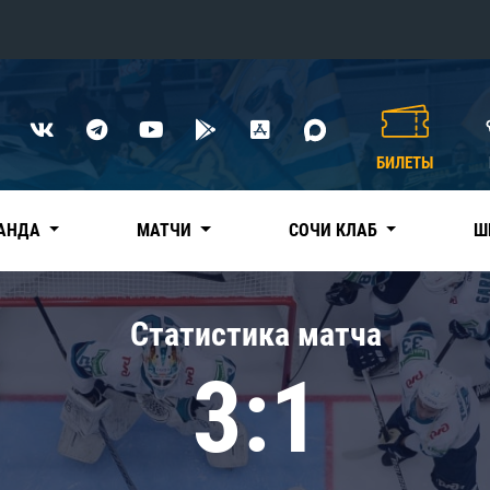
Конференция «Восток»
Дивизион Харламова
БИЛЕТЫ
Автомобилист
сляции
Ак Барс
АНДА
МАТЧИ
СОЧИ КЛАБ
Ш
Металлург Мг
Нефтехимик
 трансляции
Статистика матча
Трактор
магазин
3:1
Дивизион Чернышева
Авангард
ние КХЛ
Адмирал