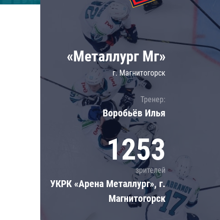
Локомотив
Северсталь
ЦСКА
«Металлург Мг»
Шанхайские Драконы
г. Магнитогорск
Тренер:
Воробьёв Илья
1253
зрителей
УКРК «Арена Металлург», г.
Магнитогорск