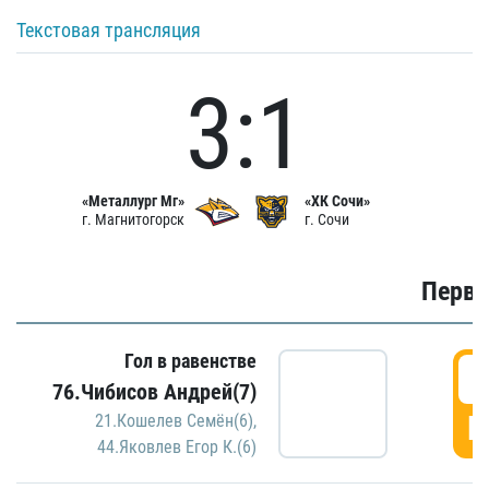
Текстовая трансляция
3:1
«Металлург Мг»
«ХК Сочи»
г. Магнитогорск
г. Сочи
Первы
Гол в равенстве
0
76.Чибисов Андрей(7)
Г
21.Кошелев Семён(6)
,
44.Яковлев Егор К.(6)