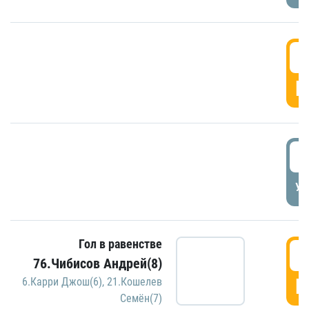
5
Г
5
УД
Гол в равенстве
5
76.Чибисов Андрей(8)
Г
6.Карри Джош(6)
,
21.Кошелев
Семён(7)