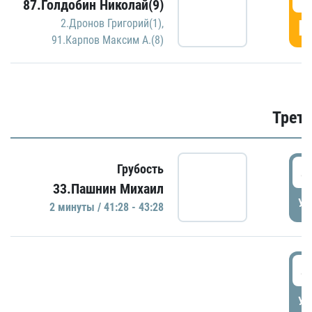
87.Голдобин Николай(9)
Г
2.Дронов Григорий(1)
,
91.Карпов Максим А.(8)
Трети
4
Грубость
33.Пашнин Михаил
УД
2 минуты / 41:28 - 43:28
4
УД