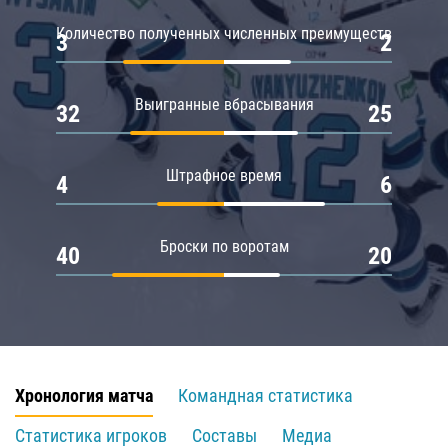
Количество полученных численных преимуществ
3
2
Выигранные вбрасывания
32
25
Штрафное время
4
6
Броски по воротам
40
20
Хронология матча
Командная статистика
Статистика игроков
Составы
Медиа