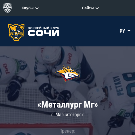
Клубы
Сайты
РУ
«Металлург Мг»
г. Магнитогорск
Тренер: