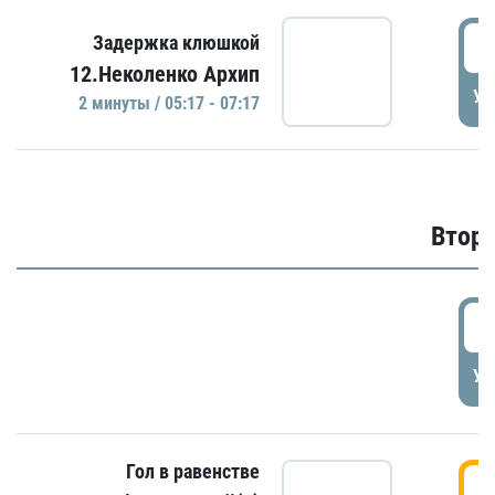
0
Задержка клюшкой
12.Неколенко Архип
УД
2 минуты / 05:17 - 07:17
Второ
2
УД
Гол в равенстве
3