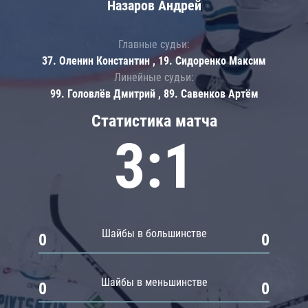
Назаров Андрей
Главные судьи:
37. Оленин Константин , 19. Сидоренко Максим
Линейные судьи:
99. Головлёв Дмитрий , 89. Савенков Артём
Статистика матча
3:1
Шайбы в большинстве
0
0
Шайбы в меньшинстве
0
0