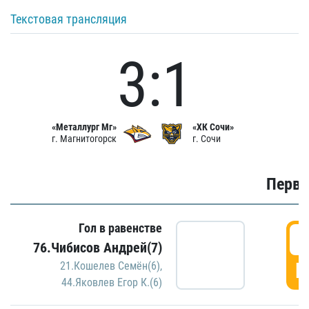
Текстовая трансляция
3:1
«Металлург Мг»
«ХК Сочи»
г. Магнитогорск
г. Сочи
Первы
Гол в равенстве
0
76.Чибисов Андрей(7)
Г
21.Кошелев Семён(6)
,
44.Яковлев Егор К.(6)