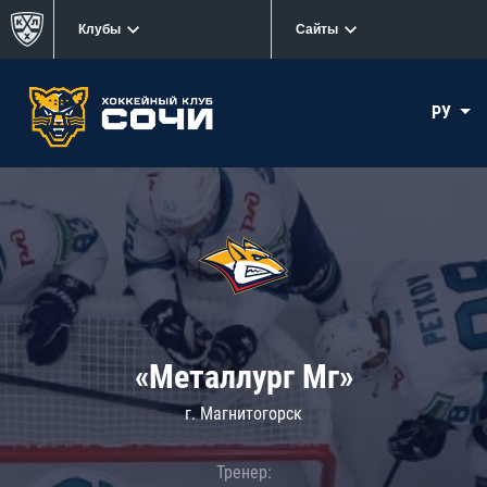
Клубы
Сайты
РУ
«Металлург Мг»
г. Магнитогорск
Тренер: