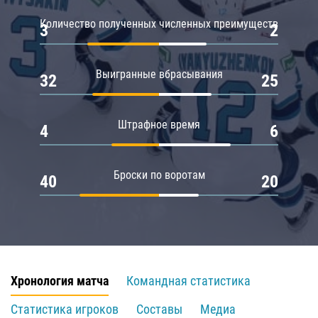
Количество полученных численных преимуществ
3
2
Выигранные вбрасывания
32
25
Штрафное время
4
6
Броски по воротам
40
20
Хронология матча
Командная статистика
Статистика игроков
Составы
Медиа