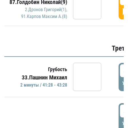
87.Голдобин Николай(9)
Г
2.Дронов Григорий(1)
,
91.Карпов Максим А.(8)
Трети
4
Грубость
33.Пашнин Михаил
УД
2 минуты / 41:28 - 43:28
4
УД