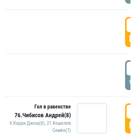
5
Г
5
УД
Гол в равенстве
5
76.Чибисов Андрей(8)
Г
6.Карри Джош(6)
,
21.Кошелев
Семён(7)