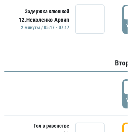
0
Задержка клюшкой
12.Неколенко Архип
УД
2 минуты / 05:17 - 07:17
Второ
2
УД
Гол в равенстве
3