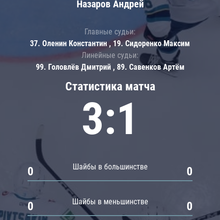
Назаров Андрей
Главные судьи:
37. Оленин Константин , 19. Сидоренко Максим
Линейные судьи:
99. Головлёв Дмитрий , 89. Савенков Артём
Статистика матча
3:1
Шайбы в большинстве
0
0
Шайбы в меньшинстве
0
0