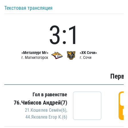
Текстовая трансляция
3:1
«Металлург Мг»
«ХК Сочи»
г. Магнитогорск
г. Сочи
Первы
Гол в равенстве
0
76.Чибисов Андрей(7)
Г
21.Кошелев Семён(6)
,
44.Яковлев Егор К.(6)