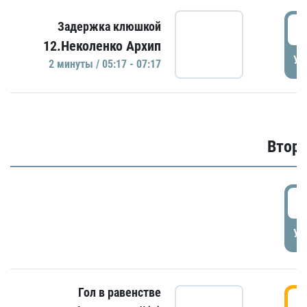
0
Задержка клюшкой
12.Неколенко Архип
УД
2 минуты / 05:17 - 07:17
Второ
2
УД
Гол в равенстве
3