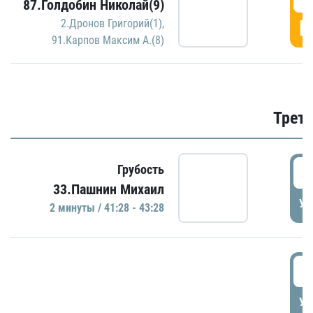
87.Голдобин Николай(9)
Г
2.Дронов Григорий(1)
,
91.Карпов Максим А.(8)
Трети
4
Грубость
33.Пашнин Михаил
УД
2 минуты / 41:28 - 43:28
4
УД