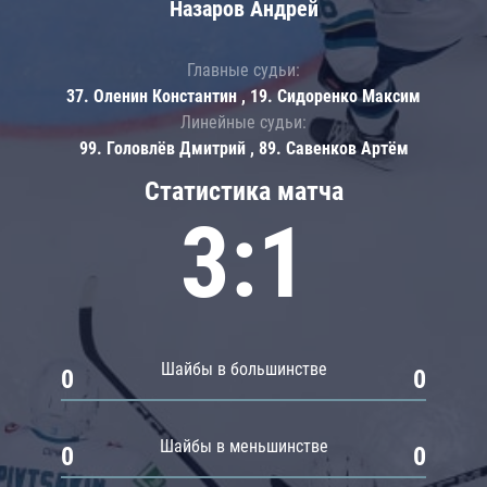
Назаров Андрей
Главные судьи:
37. Оленин Константин , 19. Сидоренко Максим
Линейные судьи:
99. Головлёв Дмитрий , 89. Савенков Артём
Статистика матча
3:1
Шайбы в большинстве
0
0
Шайбы в меньшинстве
0
0