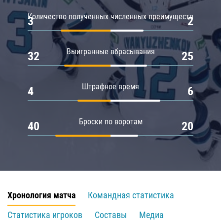
Количество полученных численных преимуществ
3
2
Выигранные вбрасывания
32
25
Штрафное время
4
6
Броски по воротам
40
20
Хронология матча
Командная статистика
Статистика игроков
Составы
Медиа