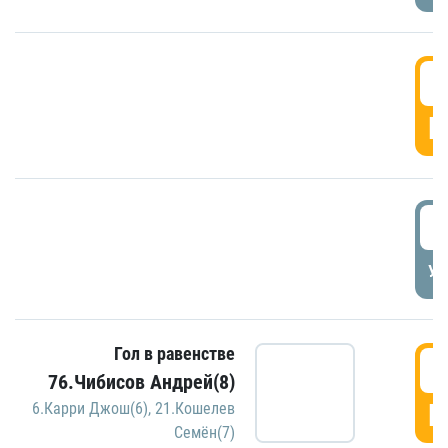
5
Г
5
УД
Гол в равенстве
5
76.Чибисов Андрей(8)
Г
6.Карри Джош(6)
,
21.Кошелев
Семён(7)