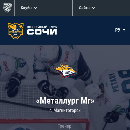
Клубы
Сайты
РУ
«Металлург Мг»
г. Магнитогорск
Тренер: