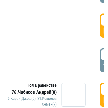
5
Г
5
УД
Гол в равенстве
5
76.Чибисов Андрей(8)
Г
6.Карри Джош(6)
,
21.Кошелев
Семён(7)