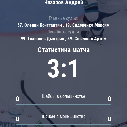
Назаров Андрей
Главные судьи:
37. Оленин Константин , 19. Сидоренко Максим
Линейные судьи:
99. Головлёв Дмитрий , 89. Савенков Артём
Статистика матча
3:1
Шайбы в большинстве
0
0
Шайбы в меньшинстве
0
0