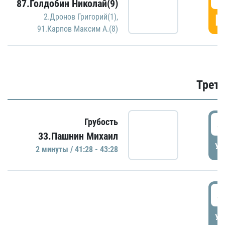
87.Голдобин Николай(9)
Г
2.Дронов Григорий(1)
,
91.Карпов Максим А.(8)
Трети
4
Грубость
33.Пашнин Михаил
УД
2 минуты / 41:28 - 43:28
4
УД