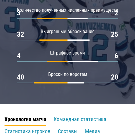
Количество полученных численных преимуществ
3
2
Выигранные вбрасывания
32
25
Штрафное время
4
6
Броски по воротам
40
20
Хронология матча
Командная статистика
Статистика игроков
Составы
Медиа