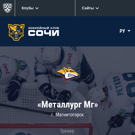
Клубы
Сайты
РУ
«Металлург Мг»
г. Магнитогорск
Тренер: