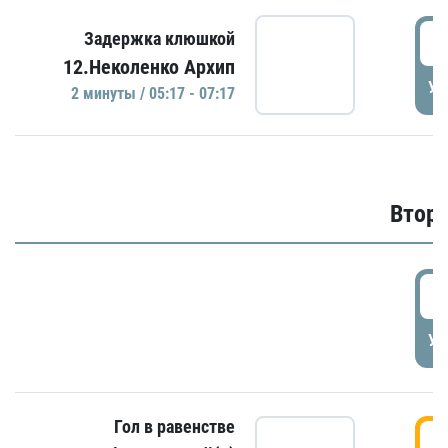
0
Задержка клюшкой
12.Неколенко Архип
УД
2 минуты / 05:17 - 07:17
Второ
2
УД
Гол в равенстве
3