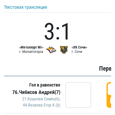
Текстовая трансляция
3:1
«Металлург Мг»
«ХК Сочи»
г. Магнитогорск
г. Сочи
Первы
Гол в равенстве
0
76.Чибисов Андрей(7)
Г
21.Кошелев Семён(6)
,
44.Яковлев Егор К.(6)