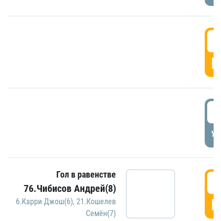
5
Г
5
УД
Гол в равенстве
5
76.Чибисов Андрей(8)
Г
6.Карри Джош(6)
,
21.Кошелев
Семён(7)