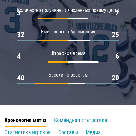
Количество полученных численных преимуществ
3
2
Выигранные вбрасывания
32
25
Штрафное время
4
6
Броски по воротам
40
20
Хронология матча
Командная статистика
Статистика игроков
Составы
Медиа