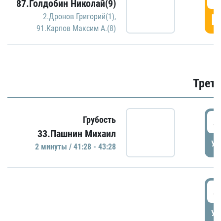
87.Голдобин Николай(9)
Г
2.Дронов Григорий(1)
,
91.Карпов Максим А.(8)
Трети
4
Грубость
33.Пашнин Михаил
УД
2 минуты / 41:28 - 43:28
4
УД