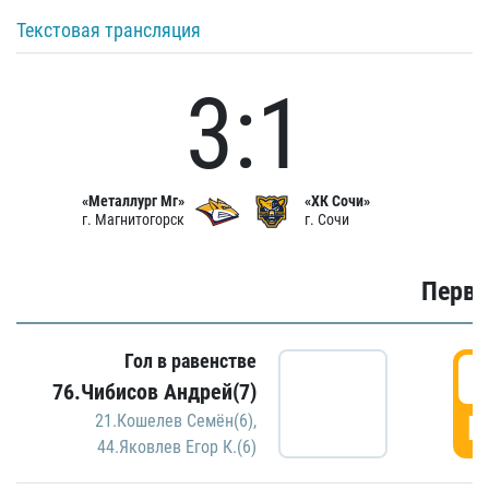
Текстовая трансляция
3:1
«Металлург Мг»
«ХК Сочи»
г. Магнитогорск
г. Сочи
Первы
Гол в равенстве
0
76.Чибисов Андрей(7)
Г
21.Кошелев Семён(6)
,
44.Яковлев Егор К.(6)