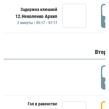
0
Задержка клюшкой
12.Неколенко Архип
УД
2 минуты / 05:17 - 07:17
Второ
2
УД
Гол в равенстве
3