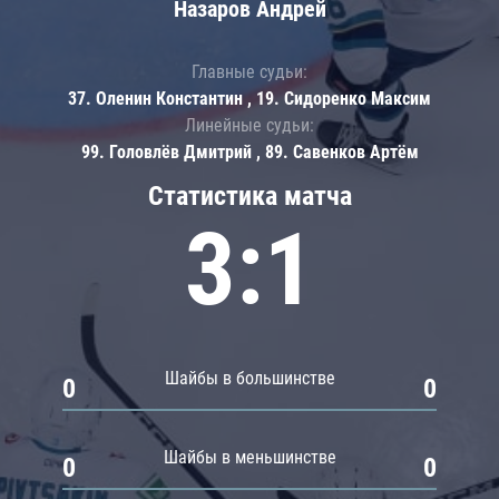
Назаров Андрей
Главные судьи:
37. Оленин Константин , 19. Сидоренко Максим
Линейные судьи:
99. Головлёв Дмитрий , 89. Савенков Артём
Статистика матча
3:1
Шайбы в большинстве
0
0
Шайбы в меньшинстве
0
0