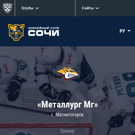
Клубы
Сайты
РУ
«Металлург Мг»
г. Магнитогорск
Тренер: