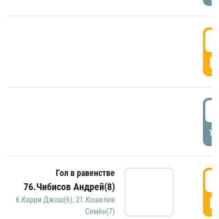
5
Г
5
УД
Гол в равенстве
5
76.Чибисов Андрей(8)
Г
6.Карри Джош(6)
,
21.Кошелев
Семён(7)