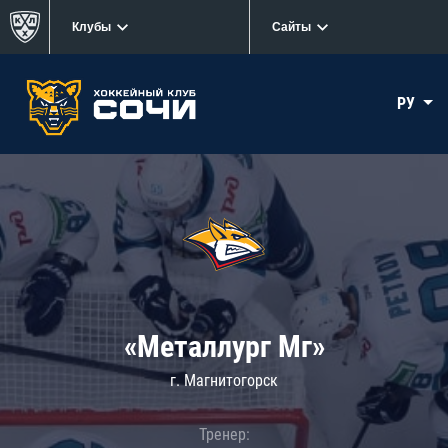
Клубы
Сайты
РУ
«Металлург Мг»
г. Магнитогорск
Тренер: