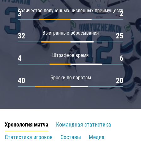
Количество полученных численных преимуществ
3
2
Выигранные вбрасывания
32
25
Штрафное время
4
6
Броски по воротам
40
20
Хронология матча
Командная статистика
Статистика игроков
Составы
Медиа