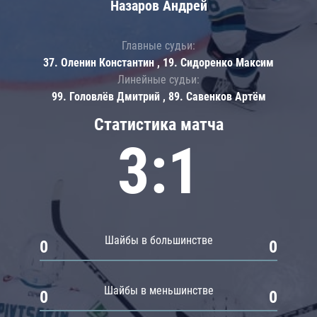
Назаров Андрей
Главные судьи:
37. Оленин Константин , 19. Сидоренко Максим
Линейные судьи:
99. Головлёв Дмитрий , 89. Савенков Артём
Статистика матча
3:1
Шайбы в большинстве
0
0
Шайбы в меньшинстве
0
0