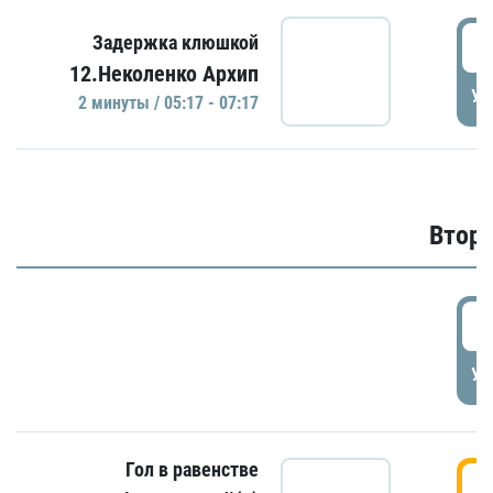
0
Задержка клюшкой
12.Неколенко Архип
УД
2 минуты / 05:17 - 07:17
Второ
2
УД
Гол в равенстве
3