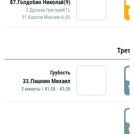
87.Голдобин Николай(9)
Г
2.Дронов Григорий(1)
,
91.Карпов Максим А.(8)
Трети
4
Грубость
33.Пашнин Михаил
УД
2 минуты / 41:28 - 43:28
4
УД