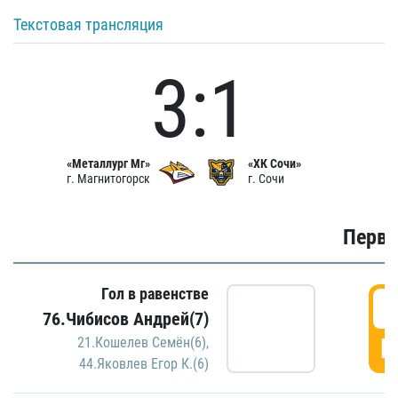
Текстовая трансляция
3:1
«Металлург Мг»
«ХК Сочи»
г. Магнитогорск
г. Сочи
Первы
Гол в равенстве
0
76.Чибисов Андрей(7)
Г
21.Кошелев Семён(6)
,
44.Яковлев Егор К.(6)