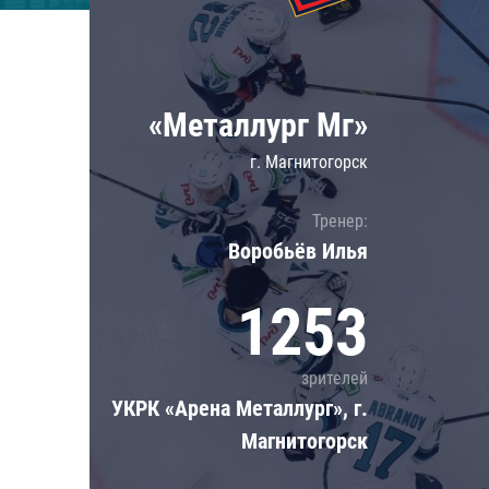
Локомотив
Северсталь
ЦСКА
«Металлург Мг»
Шанхайские Драконы
г. Магнитогорск
Тренер:
Воробьёв Илья
1253
зрителей
УКРК «Арена Металлург», г.
Магнитогорск