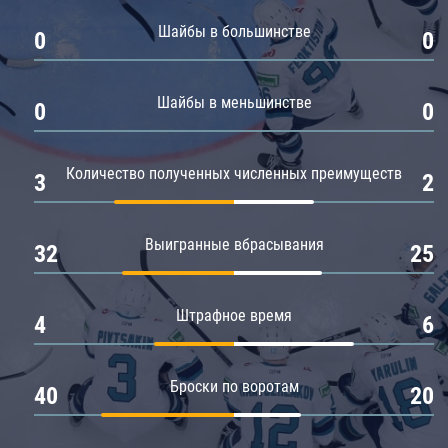
Амур
Шайбы в большинстве
0
0
Барыс
Салават Юлаев
Шайбы в меньшинстве
0
0
Сибирь
Количество полученных численных преимуществ
3
2
Выигранные вбрасывания
32
25
Штрафное время
4
6
Броски по воротам
40
20