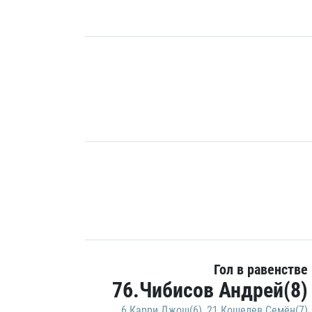
Гол в равенстве
76.Чибисов Андрей(8)
6.Карри Джош(6)
,
21.Кошелев Семён(7)