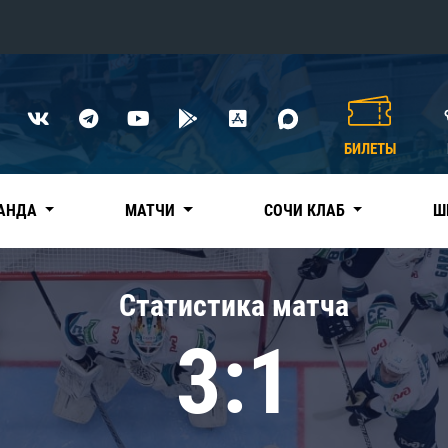
Конференция «Восток»
Дивизион Харламова
БИЛЕТЫ
Автомобилист
сляции
Ак Барс
АНДА
МАТЧИ
СОЧИ КЛАБ
Ш
Металлург Мг
Нефтехимик
 трансляции
Статистика матча
Трактор
магазин
3:1
Дивизион Чернышева
Авангард
ние КХЛ
Адмирал