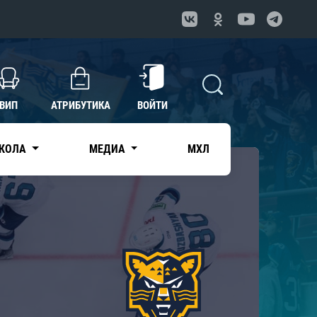
ВИП
АТРИБУТИКА
ВОЙТИ
КОЛА
МЕДИА
МХЛ