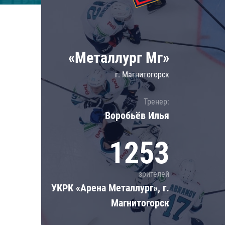
Локомотив
Северсталь
ЦСКА
«Металлург Мг»
Шанхайские Драконы
г. Магнитогорск
Тренер:
Воробьёв Илья
1253
зрителей
УКРК «Арена Металлург», г.
Магнитогорск