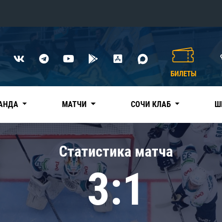
Конференция «Восток»
Дивизион Харламова
БИЛЕТЫ
Автомобилист
сляции
Ак Барс
АНДА
МАТЧИ
СОЧИ КЛАБ
Ш
Металлург Мг
Нефтехимик
 трансляции
Статистика матча
Трактор
магазин
3:1
Дивизион Чернышева
Авангард
ние КХЛ
Адмирал