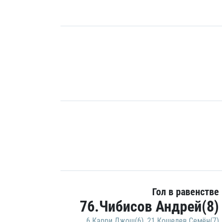
Гол в равенстве
76.Чибисов Андрей(8)
6.Карри Джош(6)
,
21.Кошелев Семён(7)