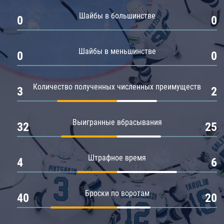
Амур
Шайбы в большинстве
0
0
Барыс
Салават Юлаев
Шайбы в меньшинстве
0
0
Сибирь
Количество полученных численных преимуществ
3
2
Выигранные вбрасывания
32
25
Штрафное время
4
6
Броски по воротам
40
20