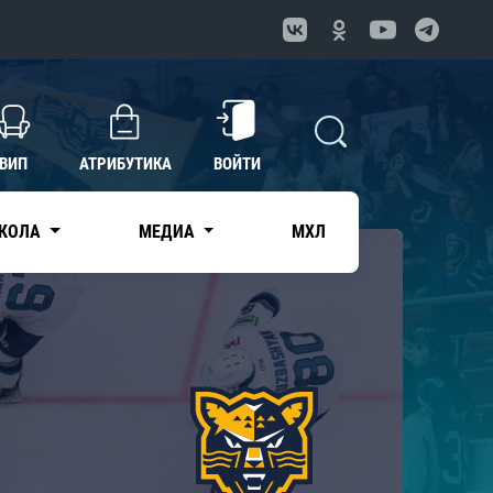
ВИП
АТРИБУТИКА
ВОЙТИ
КОЛА
МЕДИА
МХЛ