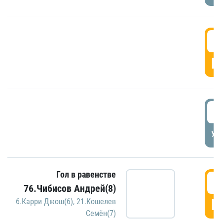
5
Г
5
УД
Гол в равенстве
5
76.Чибисов Андрей(8)
Г
6.Карри Джош(6)
,
21.Кошелев
Семён(7)