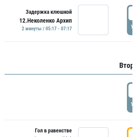
0
Задержка клюшкой
12.Неколенко Архип
УД
2 минуты / 05:17 - 07:17
Второ
2
УД
Гол в равенстве
3