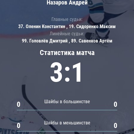
Назаров Андрей
Главные судьи:
37. Оленин Константин , 19. Сидоренко Максим
Линейные судьи:
99. Головлёв Дмитрий , 89. Савенков Артём
Статистика матча
3:1
Шайбы в большинстве
0
0
Шайбы в меньшинстве
0
0