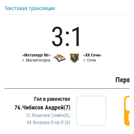
Текстовая трансляция
3:1
«Металлург Мг»
«ХК Сочи»
г. Магнитогорск
г. Сочи
Первы
Гол в равенстве
0
76.Чибисов Андрей(7)
Г
21.Кошелев Семён(6)
,
44.Яковлев Егор К.(6)