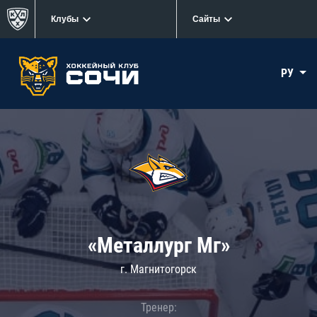
Клубы
Сайты
РУ
«Металлург Мг»
г. Магнитогорск
Тренер: