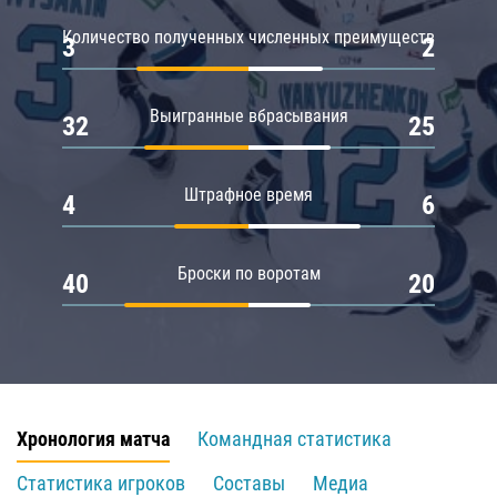
Количество полученных численных преимуществ
3
2
Выигранные вбрасывания
32
25
Штрафное время
4
6
Броски по воротам
40
20
Хронология матча
Командная статистика
Статистика игроков
Составы
Медиа