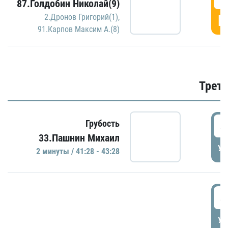
87.Голдобин Николай(9)
Г
2.Дронов Григорий(1)
,
91.Карпов Максим А.(8)
Трети
4
Грубость
33.Пашнин Михаил
УД
2 минуты / 41:28 - 43:28
4
УД