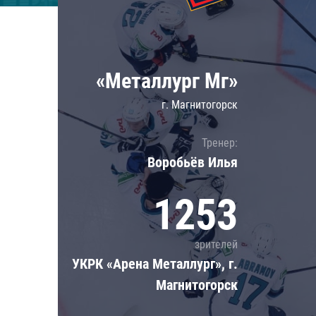
Локомотив
Северсталь
ЦСКА
«Металлург Мг»
Шанхайские Драконы
г. Магнитогорск
Тренер:
Воробьёв Илья
1253
зрителей
УКРК «Арена Металлург», г.
Магнитогорск