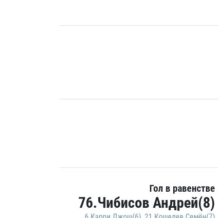
Гол в равенстве
76.Чибисов Андрей(8)
6.Карри Джош(6)
,
21.Кошелев Семён(7)