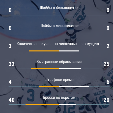
Амур
Шайбы в большинстве
0
0
Барыс
Салават Юлаев
Шайбы в меньшинстве
0
0
Сибирь
Количество полученных численных преимуществ
3
2
Выигранные вбрасывания
32
25
Штрафное время
4
6
Броски по воротам
40
20