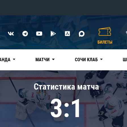
Конференция «Восток»
Дивизион Харламова
БИЛЕТЫ
Автомобилист
сляции
Ак Барс
АНДА
МАТЧИ
СОЧИ КЛАБ
Ш
Металлург Мг
Нефтехимик
 трансляции
Статистика матча
Трактор
магазин
3:1
Дивизион Чернышева
Авангард
ние КХЛ
Адмирал