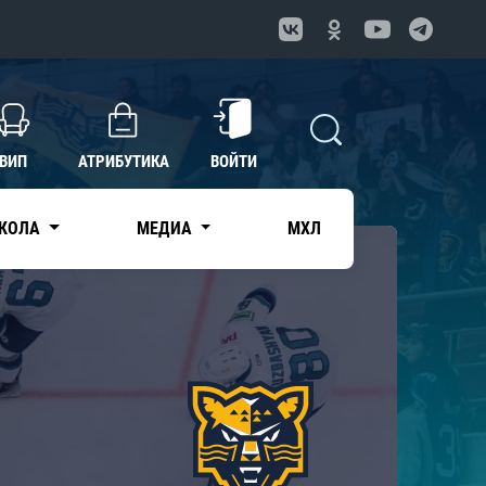
ВИП
АТРИБУТИКА
ВОЙТИ
КОЛА
МЕДИА
МХЛ