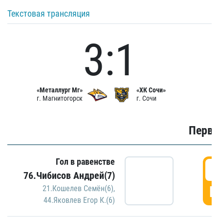
Текстовая трансляция
3:1
«Металлург Мг»
«ХК Сочи»
г. Магнитогорск
г. Сочи
Первы
Гол в равенстве
0
76.Чибисов Андрей(7)
Г
21.Кошелев Семён(6)
,
44.Яковлев Егор К.(6)