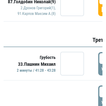
87.Голдобин Николай(9)
Г
2.Дронов Григорий(1)
,
91.Карпов Максим А.(8)
Трети
4
Грубость
33.Пашнин Михаил
УД
2 минуты / 41:28 - 43:28
4
УД