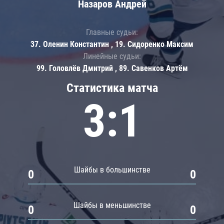
Назаров Андрей
Главные судьи:
37. Оленин Константин , 19. Сидоренко Максим
Линейные судьи:
99. Головлёв Дмитрий , 89. Савенков Артём
Статистика матча
3:1
Шайбы в большинстве
0
0
Шайбы в меньшинстве
0
0