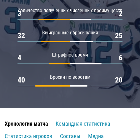
Количество полученных численных преимуществ
3
2
Выигранные вбрасывания
32
25
Штрафное время
4
6
Броски по воротам
40
20
Хронология матча
Командная статистика
Статистика игроков
Составы
Медиа