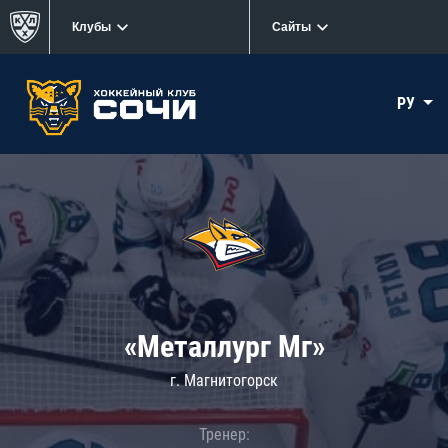
Клубы
Сайты
РУ
«Металлург Мг»
г. Магнитогорск
Тренер: