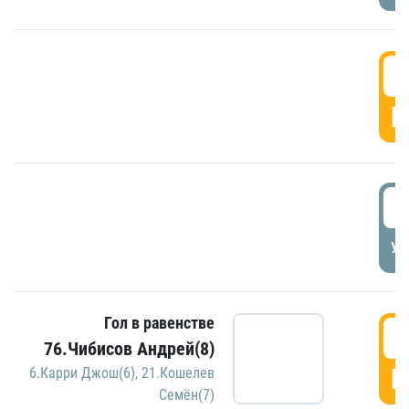
5
Г
5
УД
Гол в равенстве
5
76.Чибисов Андрей(8)
Г
6.Карри Джош(6)
,
21.Кошелев
Семён(7)