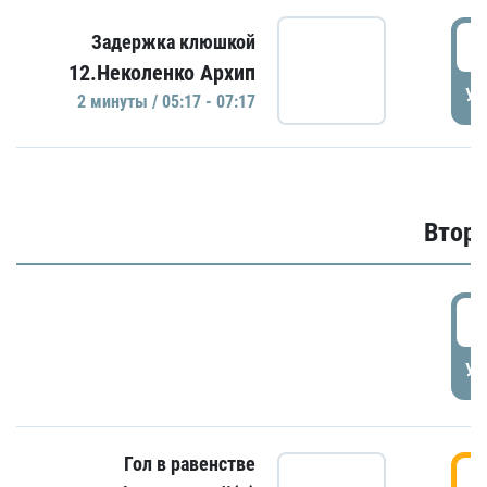
0
Задержка клюшкой
12.Неколенко Архип
УД
2 минуты / 05:17 - 07:17
Второ
2
УД
Гол в равенстве
3