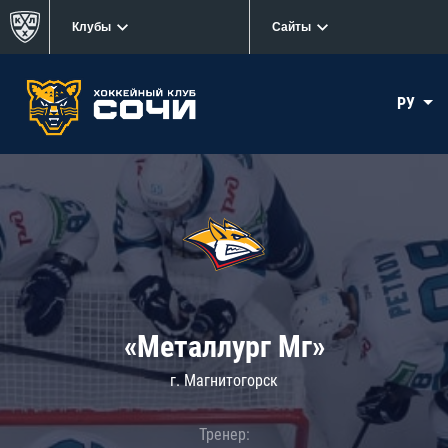
Клубы
Сайты
РУ
«Металлург Мг»
г. Магнитогорск
Тренер: