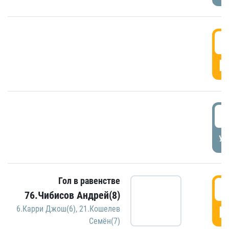
5
Г
5
УД
Гол в равенстве
5
76.Чибисов Андрей(8)
Г
6.Карри Джош(6)
,
21.Кошелев
Семён(7)