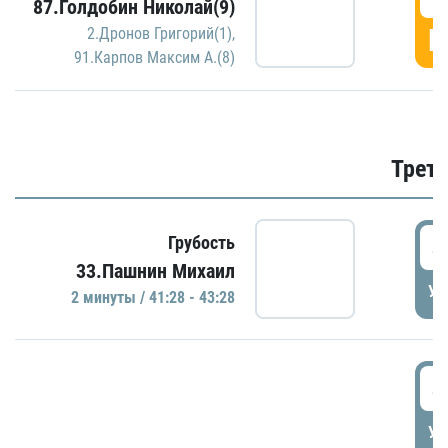
87.Голдобин Николай(9)
Г
2.Дронов Григорий(1)
,
91.Карпов Максим А.(8)
Трети
4
Грубость
33.Пашнин Михаил
УД
2 минуты / 41:28 - 43:28
4
УД