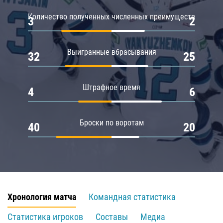
Количество полученных численных преимуществ
3
2
Выигранные вбрасывания
32
25
Штрафное время
4
6
Броски по воротам
40
20
Хронология матча
Командная статистика
Статистика игроков
Составы
Медиа