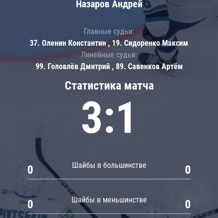
Назаров Андрей
Главные судьи:
37. Оленин Константин , 19. Сидоренко Максим
Линейные судьи:
99. Головлёв Дмитрий , 89. Савенков Артём
Статистика матча
3:1
Шайбы в большинстве
0
0
Шайбы в меньшинстве
0
0