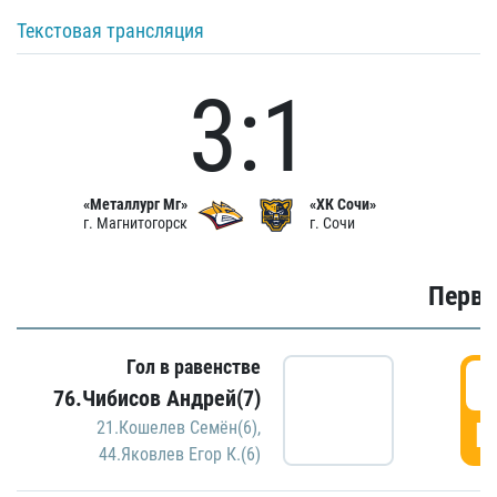
Текстовая трансляция
3:1
«Металлург Мг»
«ХК Сочи»
г. Магнитогорск
г. Сочи
Первы
Гол в равенстве
0
76.Чибисов Андрей(7)
Г
21.Кошелев Семён(6)
,
44.Яковлев Егор К.(6)