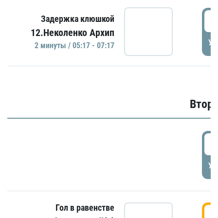
0
Задержка клюшкой
12.Неколенко Архип
УД
2 минуты / 05:17 - 07:17
Второ
2
УД
Гол в равенстве
3