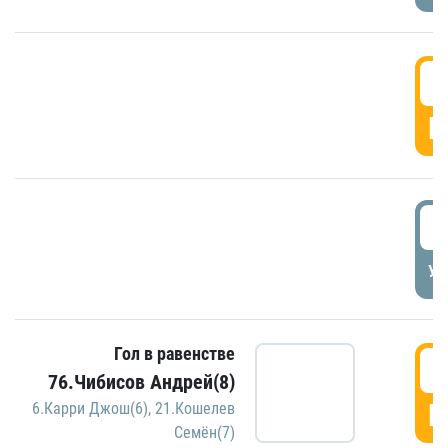
5
Г
5
УД
Гол в равенстве
5
76.Чибисов Андрей(8)
Г
6.Карри Джош(6)
,
21.Кошелев
Семён(7)