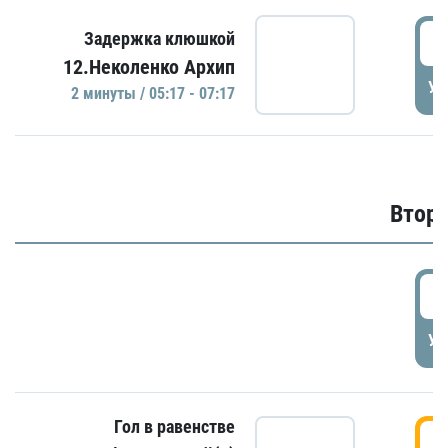
0
Задержка клюшкой
12.Неколенко Архип
УД
2 минуты / 05:17 - 07:17
Второ
2
УД
Гол в равенстве
3