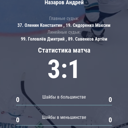
Назаров Андрей
Главные судьи:
37. Оленин Константин , 19. Сидоренко Максим
Линейные судьи:
99. Головлёв Дмитрий , 89. Савенков Артём
Статистика матча
3:1
Шайбы в большинстве
0
0
Шайбы в меньшинстве
0
0