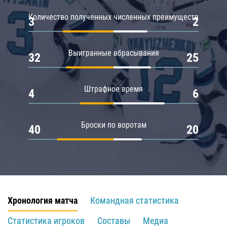
Количество полученных численных преимуществ
3
2
Выигранные вбрасывания
32
25
Штрафное время
4
6
Броски по воротам
40
20
Хронология матча
Командная статистика
Статистика игроков
Составы
Медиа