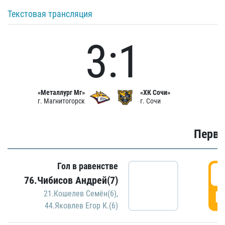
Текстовая трансляция
3:1
«Металлург Мг»
«ХК Сочи»
г. Магнитогорск
г. Сочи
Первы
Гол в равенстве
0
76.Чибисов Андрей(7)
Г
21.Кошелев Семён(6)
,
44.Яковлев Егор К.(6)