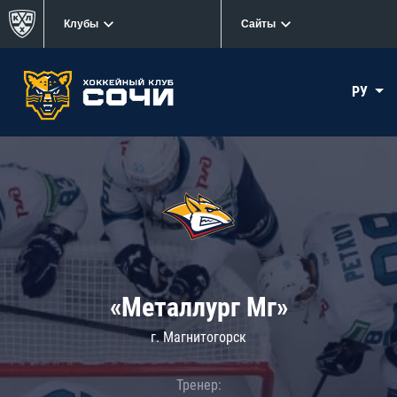
Клубы
Сайты
РУ
«Металлург Мг»
г. Магнитогорск
Тренер: