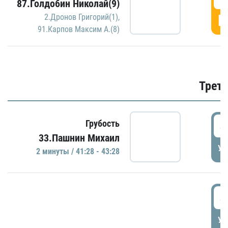
87.Голдобин Николай(9)
Г
2.Дронов Григорий(1)
,
91.Карпов Максим А.(8)
Трети
4
Грубость
33.Пашнин Михаил
УД
2 минуты / 41:28 - 43:28
4
УД