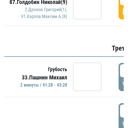
87.Голдобин Николай(9)
Г
2.Дронов Григорий(1)
,
91.Карпов Максим А.(8)
Трети
4
Грубость
33.Пашнин Михаил
УД
2 минуты / 41:28 - 43:28
4
УД