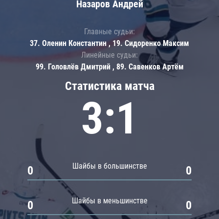
Назаров Андрей
Главные судьи:
37. Оленин Константин , 19. Сидоренко Максим
Линейные судьи:
99. Головлёв Дмитрий , 89. Савенков Артём
Статистика матча
3:1
Шайбы в большинстве
0
0
Шайбы в меньшинстве
0
0