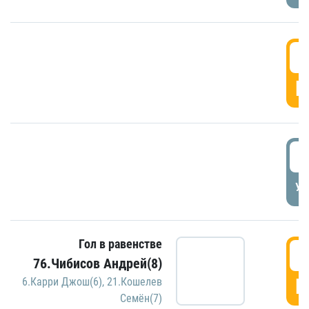
5
Г
5
УД
Гол в равенстве
5
76.Чибисов Андрей(8)
Г
6.Карри Джош(6)
,
21.Кошелев
Семён(7)