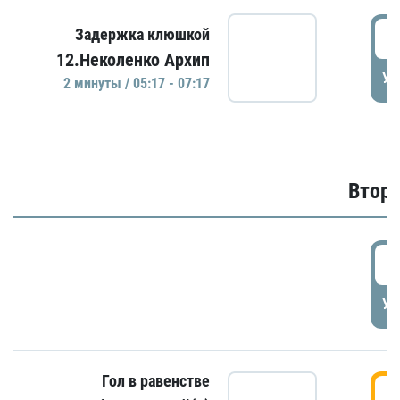
0
Задержка клюшкой
12.Неколенко Архип
УД
2 минуты / 05:17 - 07:17
Второ
2
УД
Гол в равенстве
3