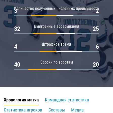
Количество полученных численных преимуществ
3
2
Выигранные вбрасывания
32
25
Штрафное время
4
6
Броски по воротам
40
20
Хронология матча
Командная статистика
Статистика игроков
Составы
Медиа