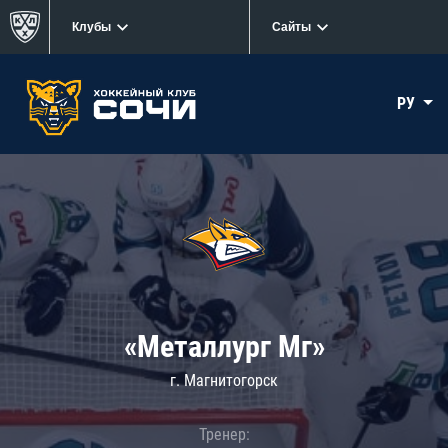
Клубы
Сайты
РУ
«Металлург Мг»
г. Магнитогорск
Тренер: