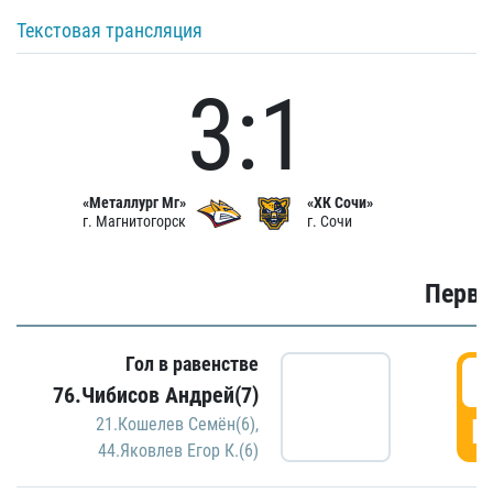
Текстовая трансляция
3:1
«Металлург Мг»
«ХК Сочи»
г. Магнитогорск
г. Сочи
Первы
Гол в равенстве
0
76.Чибисов Андрей(7)
Г
21.Кошелев Семён(6)
,
44.Яковлев Егор К.(6)