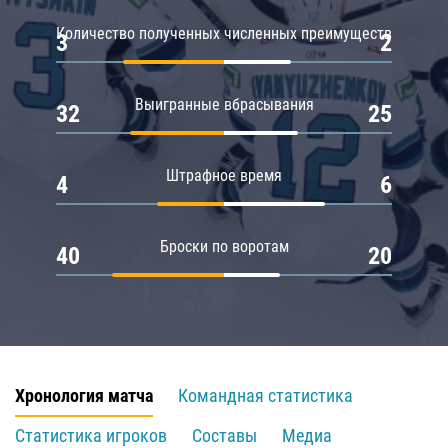
Количество полученных численных преимуществ
3
2
Выигранные вбрасывания
32
25
Штрафное время
4
6
Броски по воротам
40
20
Хронология матча
Командная статистика
Статистика игроков
Составы
Медиа