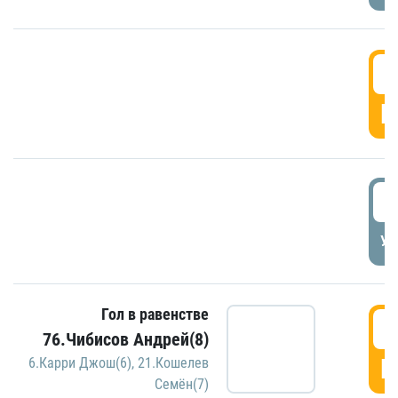
5
Г
5
УД
Гол в равенстве
5
76.Чибисов Андрей(8)
Г
6.Карри Джош(6)
,
21.Кошелев
Семён(7)