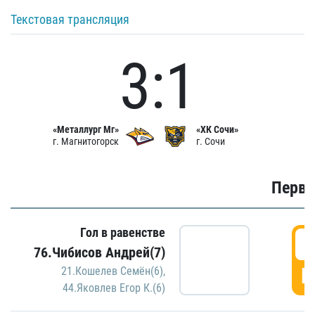
Текстовая трансляция
3:1
«Металлург Мг»
«ХК Сочи»
г. Магнитогорск
г. Сочи
Первы
Гол в равенстве
0
76.Чибисов Андрей(7)
Г
21.Кошелев Семён(6)
,
44.Яковлев Егор К.(6)