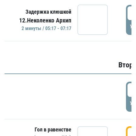
0
Задержка клюшкой
12.Неколенко Архип
УД
2 минуты / 05:17 - 07:17
Второ
2
УД
Гол в равенстве
3