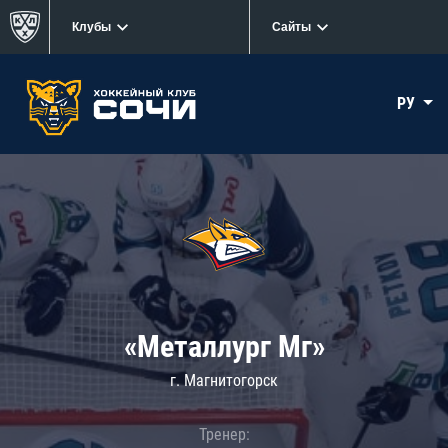
Клубы
Сайты
РУ
«Металлург Мг»
г. Магнитогорск
Тренер: