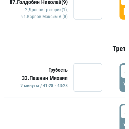
87.Голдобин Николай(9)
Г
2.Дронов Григорий(1)
,
91.Карпов Максим А.(8)
Трети
4
Грубость
33.Пашнин Михаил
УД
2 минуты / 41:28 - 43:28
4
УД