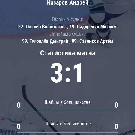
Назаров Андрей
Главные судьи:
37. Оленин Константин , 19. Сидоренко Максим
Линейные судьи:
99. Головлёв Дмитрий , 89. Савенков Артём
Статистика матча
3:1
Шайбы в большинстве
0
0
Шайбы в меньшинстве
0
0