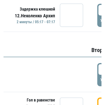
0
Задержка клюшкой
12.Неколенко Архип
УД
2 минуты / 05:17 - 07:17
Второ
2
УД
Гол в равенстве
3