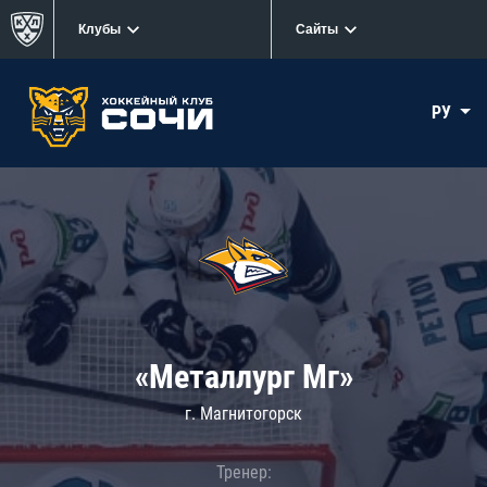
Клубы
Сайты
РУ
«Металлург Мг»
г. Магнитогорск
Тренер: