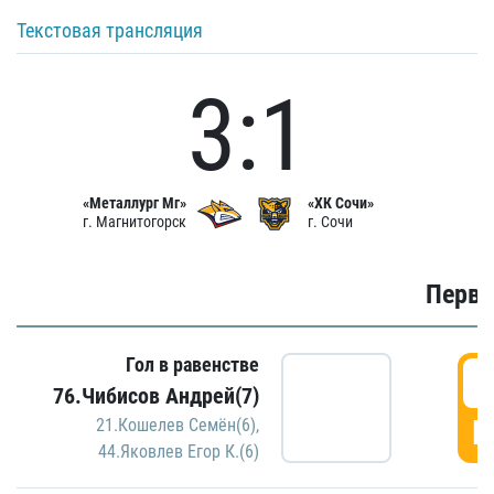
Текстовая трансляция
3:1
«Металлург Мг»
«ХК Сочи»
г. Магнитогорск
г. Сочи
Первы
Гол в равенстве
0
76.Чибисов Андрей(7)
Г
21.Кошелев Семён(6)
,
44.Яковлев Егор К.(6)