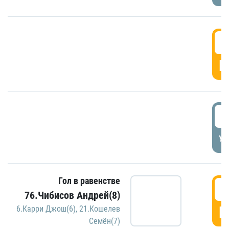
5
Г
5
УД
Гол в равенстве
5
76.Чибисов Андрей(8)
Г
6.Карри Джош(6)
,
21.Кошелев
Семён(7)