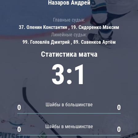
Назаров Андрей
Главные судьи:
37. Оленин Константин , 19. Сидоренко Максим
Линейные судьи:
99. Головлёв Дмитрий , 89. Савенков Артём
Статистика матча
3:1
Шайбы в большинстве
0
0
Шайбы в меньшинстве
0
0