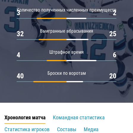
Количество полученных численных преимуществ
3
2
Выигранные вбрасывания
32
25
Штрафное время
4
6
Броски по воротам
40
20
Хронология матча
Командная статистика
Статистика игроков
Составы
Медиа