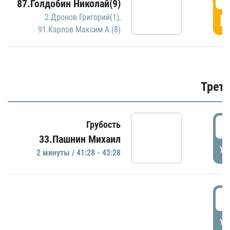
87.Голдобин Николай(9)
Г
2.Дронов Григорий(1)
,
91.Карпов Максим А.(8)
Трети
4
Грубость
33.Пашнин Михаил
УД
2 минуты / 41:28 - 43:28
4
УД