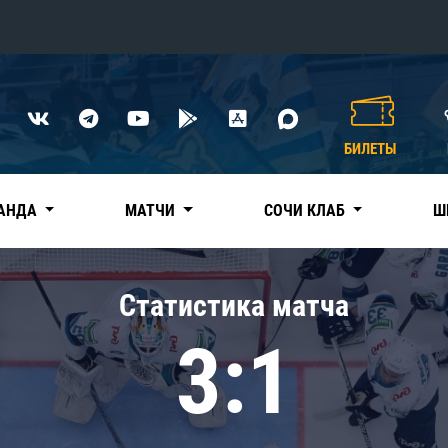
Конференция «Восток»
Дивизион Харламова
БИЛЕТЫ
Автомобилист
сляции
Ак Барс
АНДА
МАТЧИ
СОЧИ КЛАБ
Ш
Металлург Мг
Нефтехимик
 трансляции
Статистика матча
Трактор
магазин
3:1
Дивизион Чернышева
Авангард
ние КХЛ
Адмирал