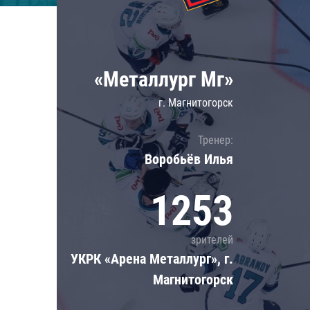
Локомотив
Северсталь
ЦСКА
«Металлург Мг»
Шанхайские Драконы
г. Магнитогорск
Тренер:
Воробьёв Илья
1253
зрителей
УКРК «Арена Металлург», г.
Магнитогорск