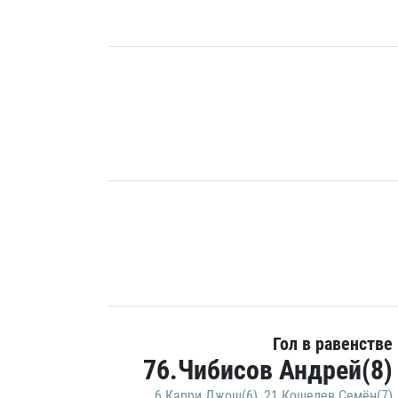
Гол в равенстве
76.Чибисов Андрей(8)
6.Карри Джош(6)
,
21.Кошелев Семён(7)