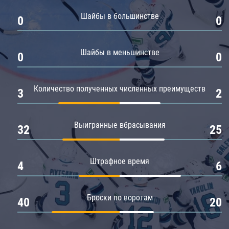
Амур
Шайбы в большинстве
0
0
Барыс
Салават Юлаев
Шайбы в меньшинстве
0
0
Сибирь
Количество полученных численных преимуществ
3
2
Выигранные вбрасывания
32
25
Штрафное время
4
6
Броски по воротам
40
20