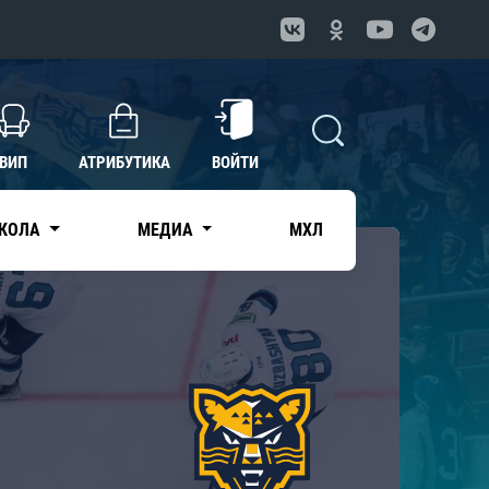
ВИП
АТРИБУТИКА
ВОЙТИ
КОЛА
МЕДИА
МХЛ