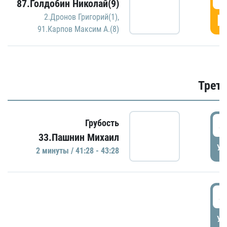
87.Голдобин Николай(9)
Г
2.Дронов Григорий(1)
,
91.Карпов Максим А.(8)
Трети
4
Грубость
33.Пашнин Михаил
УД
2 минуты / 41:28 - 43:28
4
УД