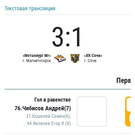
Текстовая трансляция
3:1
«Металлург Мг»
«ХК Сочи»
г. Магнитогорск
г. Сочи
Первы
Гол в равенстве
0
76.Чибисов Андрей(7)
Г
21.Кошелев Семён(6)
,
44.Яковлев Егор К.(6)