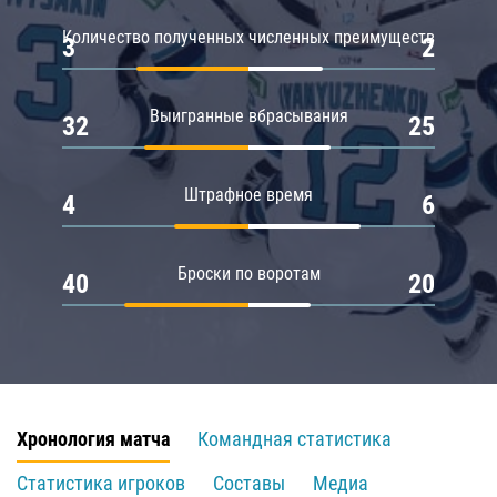
Количество полученных численных преимуществ
3
2
Выигранные вбрасывания
32
25
Штрафное время
4
6
Броски по воротам
40
20
Хронология матча
Командная статистика
Статистика игроков
Составы
Медиа