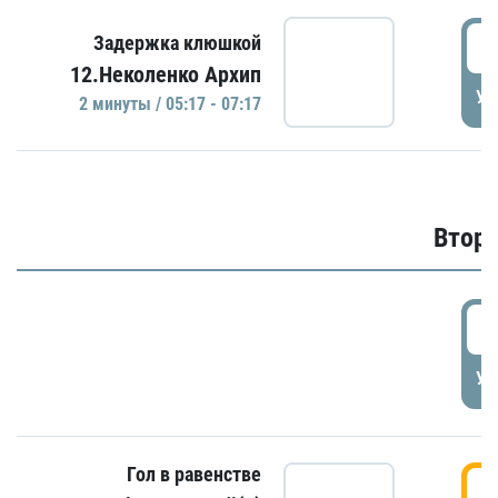
0
Задержка клюшкой
12.Неколенко Архип
УД
2 минуты / 05:17 - 07:17
Второ
2
УД
Гол в равенстве
3