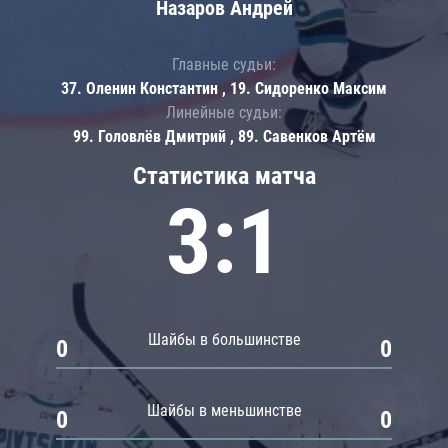
Назаров Андрей
Главные судьи:
37. Оленин Константин , 19. Сидоренко Максим
Линейные судьи:
99. Головлёв Дмитрий , 89. Савенков Артём
Статистика матча
3:1
Шайбы в большинстве
0
0
Шайбы в меньшинстве
0
0