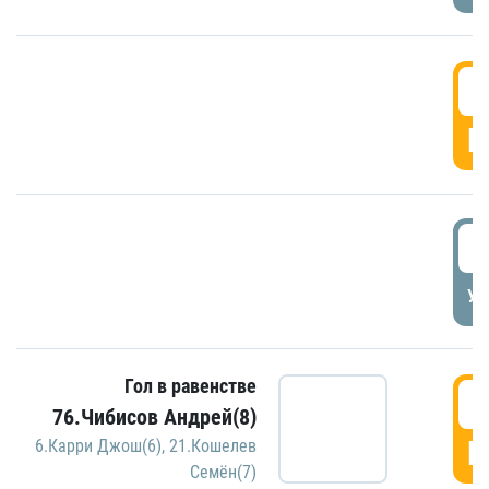
5
Г
5
УД
Гол в равенстве
5
76.Чибисов Андрей(8)
Г
6.Карри Джош(6)
,
21.Кошелев
Семён(7)