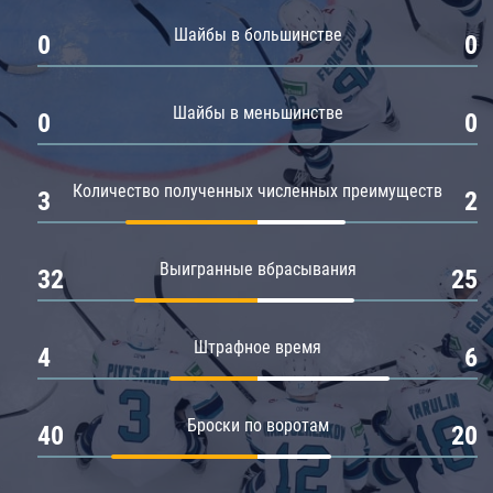
Амур
Шайбы в большинстве
0
0
Барыс
Салават Юлаев
Шайбы в меньшинстве
0
0
Сибирь
Количество полученных численных преимуществ
3
2
Выигранные вбрасывания
32
25
Штрафное время
4
6
Броски по воротам
40
20