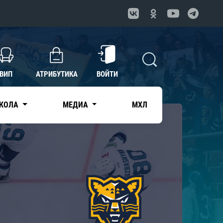
ВИП
АТРИБУТИКА
ВОЙТИ
КОЛА
МЕДИА
МХЛ