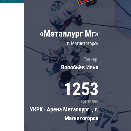
Локомотив
Северсталь
ЦСКА
«Металлург Мг»
Шанхайские Драконы
г. Магнитогорск
Тренер:
Воробьёв Илья
1253
зрителей
УКРК «Арена Металлург», г.
Магнитогорск