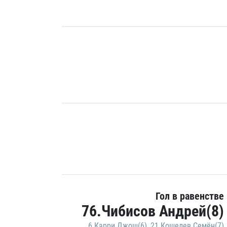
Гол в равенстве
76.Чибисов Андрей(8)
6.Карри Джош(6)
,
21.Кошелев Семён(7)