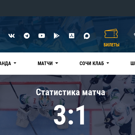
Конференция «Восток»
Дивизион Харламова
БИЛЕТЫ
Автомобилист
сляции
Ак Барс
АНДА
МАТЧИ
СОЧИ КЛАБ
Ш
Металлург Мг
Нефтехимик
 трансляции
Статистика матча
Трактор
магазин
3:1
Дивизион Чернышева
Авангард
ние КХЛ
Адмирал