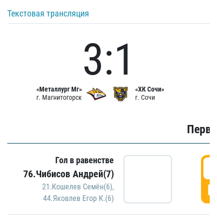
Текстовая трансляция
3:1
«Металлург Мг»
«ХК Сочи»
г. Магнитогорск
г. Сочи
Первы
Гол в равенстве
0
76.Чибисов Андрей(7)
Г
21.Кошелев Семён(6)
,
44.Яковлев Егор К.(6)