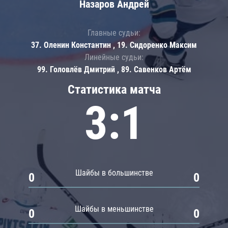
Назаров Андрей
Главные судьи:
37. Оленин Константин , 19. Сидоренко Максим
Линейные судьи:
99. Головлёв Дмитрий , 89. Савенков Артём
Статистика матча
3:1
Шайбы в большинстве
0
0
Шайбы в меньшинстве
0
0