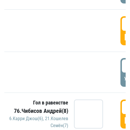
5
Г
5
УД
Гол в равенстве
5
76.Чибисов Андрей(8)
Г
6.Карри Джош(6)
,
21.Кошелев
Семён(7)