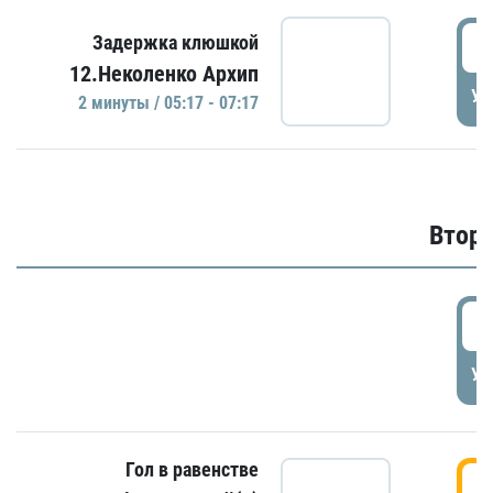
0
Задержка клюшкой
12.Неколенко Архип
УД
2 минуты / 05:17 - 07:17
Второ
2
УД
Гол в равенстве
3