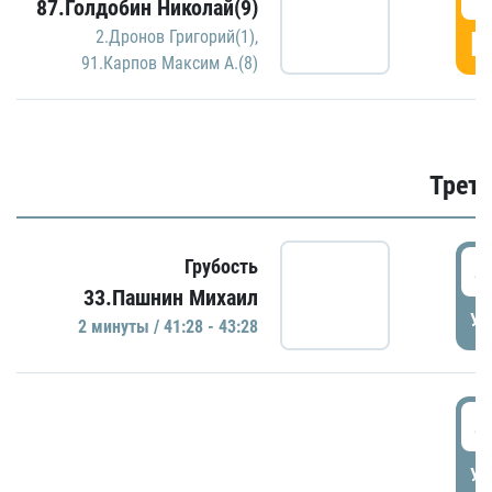
87.Голдобин Николай(9)
Г
2.Дронов Григорий(1)
,
91.Карпов Максим А.(8)
Трети
4
Грубость
33.Пашнин Михаил
УД
2 минуты / 41:28 - 43:28
4
УД