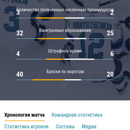
Количество полученных численных преимуществ
3
2
Выигранные вбрасывания
32
25
Штрафное время
4
6
Броски по воротам
40
20
Хронология матча
Командная статистика
Статистика игроков
Составы
Медиа