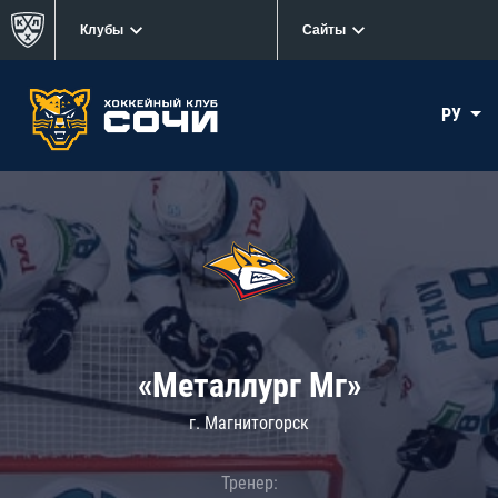
Клубы
Сайты
РУ
«Металлург Мг»
г. Магнитогорск
Тренер: