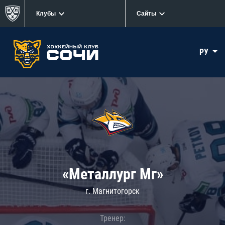
Клубы
Сайты
РУ
«Металлург Мг»
г. Магнитогорск
Тренер: