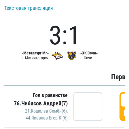
Текстовая трансляция
3:1
«Металлург Мг»
«ХК Сочи»
г. Магнитогорск
г. Сочи
Первы
Гол в равенстве
0
76.Чибисов Андрей(7)
Г
21.Кошелев Семён(6)
,
44.Яковлев Егор К.(6)