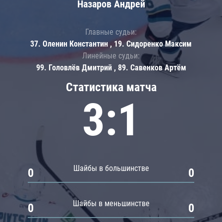
Назаров Андрей
Главные судьи:
37. Оленин Константин , 19. Сидоренко Максим
Линейные судьи:
99. Головлёв Дмитрий , 89. Савенков Артём
Статистика матча
3:1
Шайбы в большинстве
0
0
Шайбы в меньшинстве
0
0