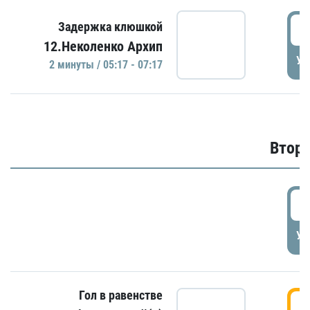
0
Задержка клюшкой
12.Неколенко Архип
УД
2 минуты / 05:17 - 07:17
Второ
2
УД
Гол в равенстве
3