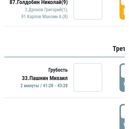
87.Голдобин Николай(9)
Г
2.Дронов Григорий(1)
,
91.Карпов Максим А.(8)
Трети
4
Грубость
33.Пашнин Михаил
УД
2 минуты / 41:28 - 43:28
4
УД