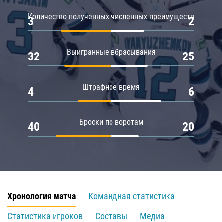
Количество полученных численных преимуществ
3
2
Выигранные вбрасывания
32
25
Штрафное время
4
6
Броски по воротам
40
20
Хронология матча
Командная статистика
Статистика игроков
Составы
Медиа