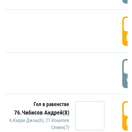
5
Г
5
УД
Гол в равенстве
5
76.Чибисов Андрей(8)
Г
6.Карри Джош(6)
,
21.Кошелев
Семён(7)