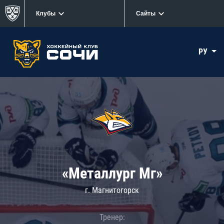
Клубы
Сайты
РУ
«Металлург Мг»
г. Магнитогорск
Тренер: