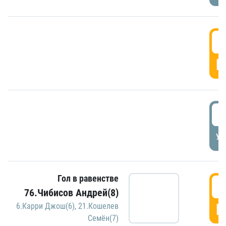
5
Г
5
УД
Гол в равенстве
5
76.Чибисов Андрей(8)
Г
6.Карри Джош(6)
,
21.Кошелев
Семён(7)