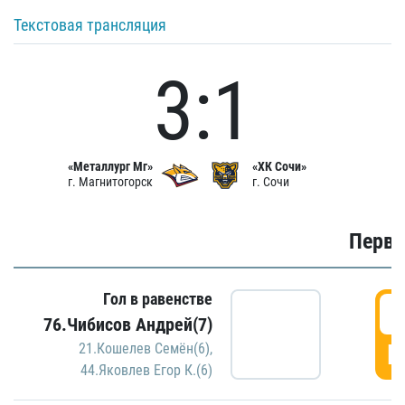
Текстовая трансляция
3:1
«Металлург Мг»
«ХК Сочи»
г. Магнитогорск
г. Сочи
Первы
Гол в равенстве
0
76.Чибисов Андрей(7)
Г
21.Кошелев Семён(6)
,
44.Яковлев Егор К.(6)