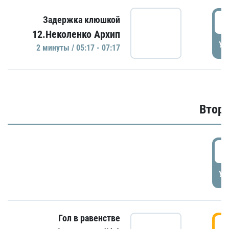
0
Задержка клюшкой
12.Неколенко Архип
УД
2 минуты / 05:17 - 07:17
Второ
2
УД
Гол в равенстве
3