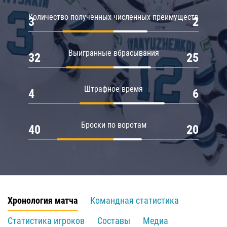
Количество полученных численных преимуществ
3
2
Выигранные вбрасывания
32
25
Штрафное время
4
6
Броски по воротам
40
20
Хронология матча
Командная статистика
Статистика игроков
Составы
Медиа