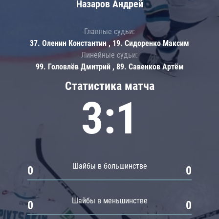
Назаров Андрей
Главные судьи:
37. Оленин Константин , 19. Сидоренко Максим
Линейные судьи:
99. Головлёв Дмитрий , 89. Савенков Артём
Статистика матча
3:1
Шайбы в большинстве
0
0
Шайбы в меньшинстве
0
0