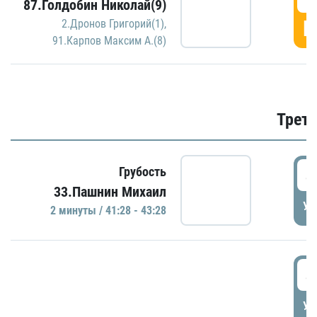
87.Голдобин Николай(9)
Г
2.Дронов Григорий(1)
,
91.Карпов Максим А.(8)
Трети
4
Грубость
33.Пашнин Михаил
УД
2 минуты / 41:28 - 43:28
4
УД