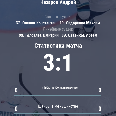
Назаров Андрей
Главные судьи:
37. Оленин Константин , 19. Сидоренко Максим
Линейные судьи:
99. Головлёв Дмитрий , 89. Савенков Артём
Статистика матча
3:1
Шайбы в большинстве
0
0
Шайбы в меньшинстве
0
0