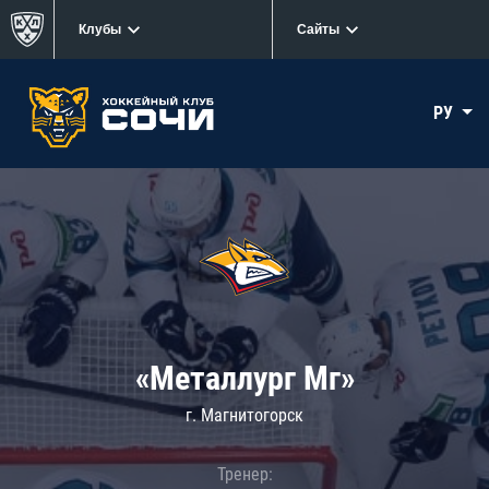
Клубы
Сайты
РУ
«Металлург Мг»
г. Магнитогорск
Тренер: