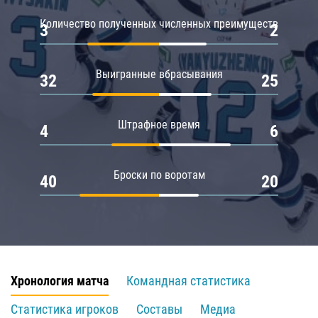
Количество полученных численных преимуществ
3
2
Выигранные вбрасывания
32
25
Штрафное время
4
6
Броски по воротам
40
20
Хронология матча
Командная статистика
Статистика игроков
Составы
Медиа