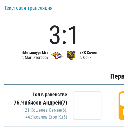
Текстовая трансляция
3:1
«Металлург Мг»
«ХК Сочи»
г. Магнитогорск
г. Сочи
Первы
Гол в равенстве
0
76.Чибисов Андрей(7)
Г
21.Кошелев Семён(6)
,
44.Яковлев Егор К.(6)