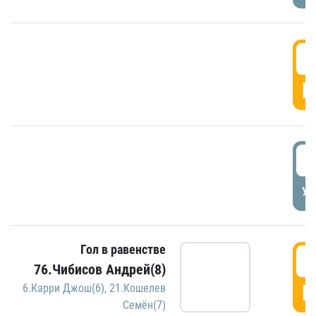
5
Г
5
УД
Гол в равенстве
5
76.Чибисов Андрей(8)
Г
6.Карри Джош(6)
,
21.Кошелев
Семён(7)