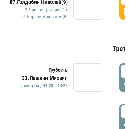
87.Голдобин Николай(9)
Г
2.Дронов Григорий(1)
,
91.Карпов Максим А.(8)
Трети
4
Грубость
33.Пашнин Михаил
УД
2 минуты / 41:28 - 43:28
4
УД