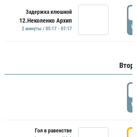
0
Задержка клюшкой
12.Неколенко Архип
УД
2 минуты / 05:17 - 07:17
Второ
2
УД
Гол в равенстве
3