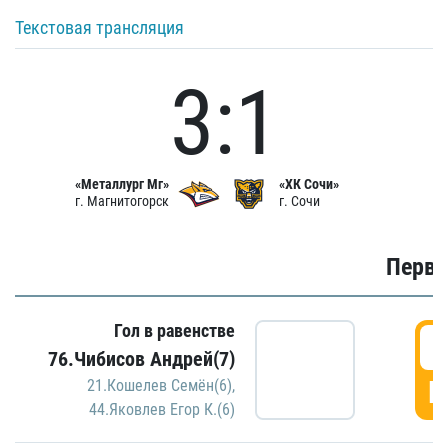
Текстовая трансляция
3:1
«Металлург Мг»
«ХК Сочи»
г. Магнитогорск
г. Сочи
Первы
Гол в равенстве
0
76.Чибисов Андрей(7)
Г
21.Кошелев Семён(6)
,
44.Яковлев Егор К.(6)