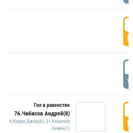
5
Г
5
УД
Гол в равенстве
5
76.Чибисов Андрей(8)
Г
6.Карри Джош(6)
,
21.Кошелев
Семён(7)