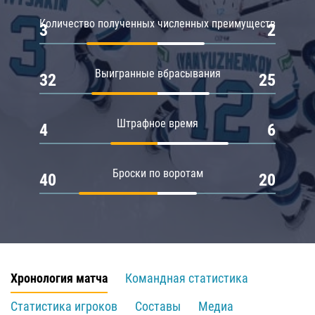
Количество полученных численных преимуществ
3
2
Выигранные вбрасывания
32
25
Штрафное время
4
6
Броски по воротам
40
20
Хронология матча
Командная статистика
Статистика игроков
Составы
Медиа