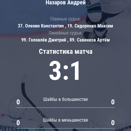
Назаров Андрей
Главные судьи:
37. Оленин Константин , 19. Сидоренко Максим
Линейные судьи:
99. Головлёв Дмитрий , 89. Савенков Артём
Статистика матча
3:1
Шайбы в большинстве
0
0
Шайбы в меньшинстве
0
0