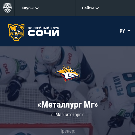
Клубы
Сайты
РУ
«Металлург Мг»
г. Магнитогорск
Тренер: