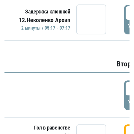
0
Задержка клюшкой
12.Неколенко Архип
УД
2 минуты / 05:17 - 07:17
Второ
2
УД
Гол в равенстве
3