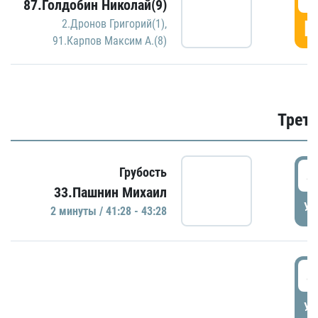
87.Голдобин Николай(9)
Г
2.Дронов Григорий(1)
,
91.Карпов Максим А.(8)
Трети
4
Грубость
33.Пашнин Михаил
УД
2 минуты / 41:28 - 43:28
4
УД