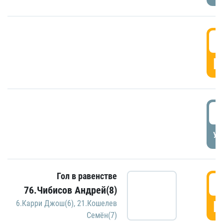
5
Г
5
УД
Гол в равенстве
5
76.Чибисов Андрей(8)
Г
6.Карри Джош(6)
,
21.Кошелев
Семён(7)