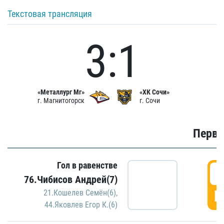
Текстовая трансляция
3:1
«Металлург Мг»
«ХК Сочи»
г. Магнитогорск
г. Сочи
Первы
Гол в равенстве
0
76.Чибисов Андрей(7)
Г
21.Кошелев Семён(6)
,
44.Яковлев Егор К.(6)