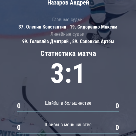
Назаров Андрей
Главные судьи:
37. Оленин Константин , 19. Сидоренко Максим
Линейные судьи:
99. Головлёв Дмитрий , 89. Савенков Артём
Статистика матча
3:1
Шайбы в большинстве
0
0
Шайбы в меньшинстве
0
0