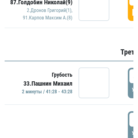
87.Голдобин Николай(9)
Г
2.Дронов Григорий(1)
,
91.Карпов Максим А.(8)
Трети
4
Грубость
33.Пашнин Михаил
УД
2 минуты / 41:28 - 43:28
4
УД