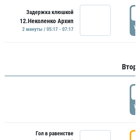
0
Задержка клюшкой
12.Неколенко Архип
УД
2 минуты / 05:17 - 07:17
Второ
2
УД
Гол в равенстве
3