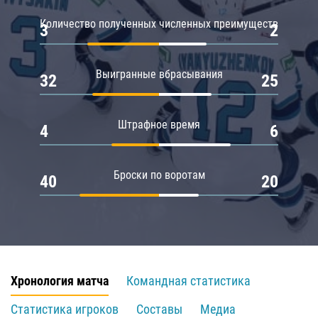
Количество полученных численных преимуществ
3
2
Выигранные вбрасывания
32
25
Штрафное время
4
6
Броски по воротам
40
20
Хронология матча
Командная статистика
Статистика игроков
Составы
Медиа