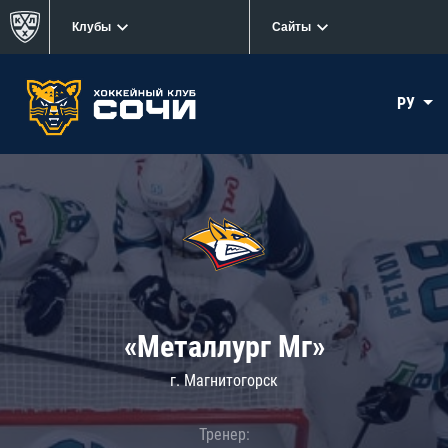
Клубы
Сайты
РУ
«Металлург Мг»
г. Магнитогорск
Тренер: