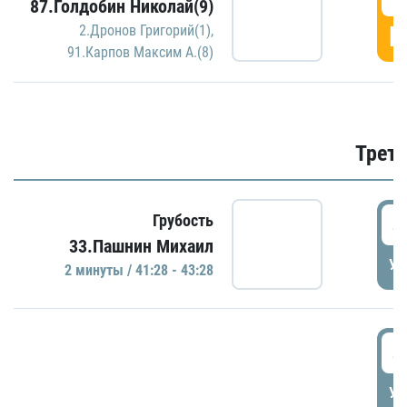
87.Голдобин Николай(9)
Г
2.Дронов Григорий(1)
,
91.Карпов Максим А.(8)
Трети
4
Грубость
33.Пашнин Михаил
УД
2 минуты / 41:28 - 43:28
4
УД