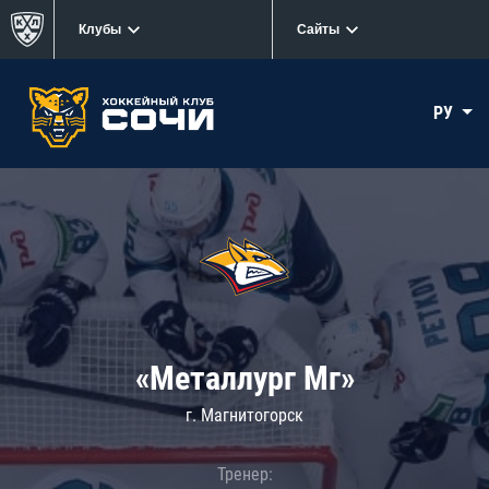
Клубы
Сайты
РУ
«Металлург Мг»
г. Магнитогорск
Тренер: