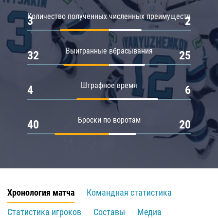
Количество полученных численных преимуществ
3
2
Выигранные вбрасывания
32
25
Штрафное время
4
6
Броски по воротам
40
20
Хронология матча
Командная статистика
Статистика игроков
Составы
Медиа