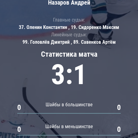
Назаров Андрей
Главные судьи:
37. Оленин Константин , 19. Сидоренко Максим
Линейные судьи:
99. Головлёв Дмитрий , 89. Савенков Артём
Статистика матча
3:1
Шайбы в большинстве
0
0
Шайбы в меньшинстве
0
0