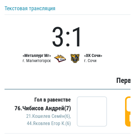
Текстовая трансляция
3:1
«Металлург Мг»
«ХК Сочи»
г. Магнитогорск
г. Сочи
Первы
Гол в равенстве
0
76.Чибисов Андрей(7)
Г
21.Кошелев Семён(6)
,
44.Яковлев Егор К.(6)