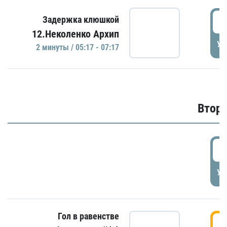
0
Задержка клюшкой
12.Неколенко Архип
УД
2 минуты / 05:17 - 07:17
Второ
2
УД
Гол в равенстве
3