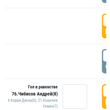
5
Г
5
УД
Гол в равенстве
5
76.Чибисов Андрей(8)
Г
6.Карри Джош(6)
,
21.Кошелев
Семён(7)