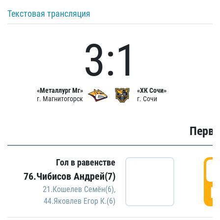
Текстовая трансляция
3:1
«Металлург Мг»
«ХК Сочи»
г. Магнитогорск
г. Сочи
Первы
Гол в равенстве
0
76.Чибисов Андрей(7)
Г
21.Кошелев Семён(6)
,
44.Яковлев Егор К.(6)