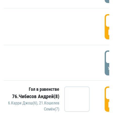
5
Г
5
УД
Гол в равенстве
5
76.Чибисов Андрей(8)
Г
6.Карри Джош(6)
,
21.Кошелев
Семён(7)