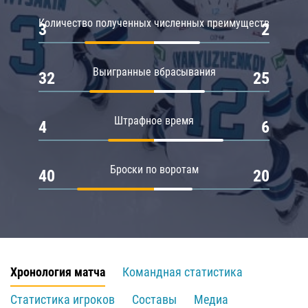
Количество полученных численных преимуществ
3
2
Выигранные вбрасывания
32
25
Штрафное время
4
6
Броски по воротам
40
20
Хронология матча
Командная статистика
Статистика игроков
Составы
Медиа