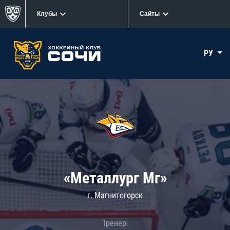
Клубы
Сайты
РУ
«Металлург Мг»
г. Магнитогорск
Тренер: