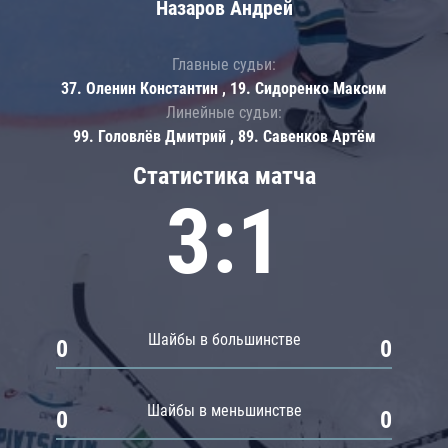
Назаров Андрей
Главные судьи:
37. Оленин Константин , 19. Сидоренко Максим
Линейные судьи:
99. Головлёв Дмитрий , 89. Савенков Артём
Статистика матча
3:1
Шайбы в большинстве
0
0
Шайбы в меньшинстве
0
0