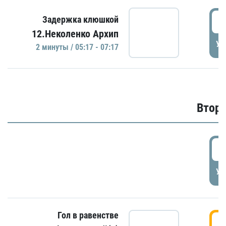
0
Задержка клюшкой
12.Неколенко Архип
УД
2 минуты / 05:17 - 07:17
Второ
2
УД
Гол в равенстве
3