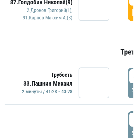
87.Голдобин Николай(9)
Г
2.Дронов Григорий(1)
,
91.Карпов Максим А.(8)
Трети
4
Грубость
33.Пашнин Михаил
УД
2 минуты / 41:28 - 43:28
4
УД