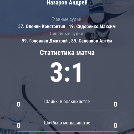
Назаров Андрей
Главные судьи:
37. Оленин Константин , 19. Сидоренко Максим
Линейные судьи:
99. Головлёв Дмитрий , 89. Савенков Артём
Статистика матча
3:1
Шайбы в большинстве
0
0
Шайбы в меньшинстве
0
0