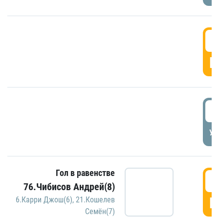
5
Г
5
УД
Гол в равенстве
5
76.Чибисов Андрей(8)
Г
6.Карри Джош(6)
,
21.Кошелев
Семён(7)