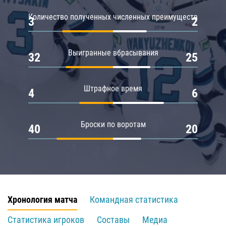
Количество полученных численных преимуществ
3
2
Выигранные вбрасывания
32
25
Штрафное время
4
6
Броски по воротам
40
20
Хронология матча
Командная статистика
Статистика игроков
Составы
Медиа