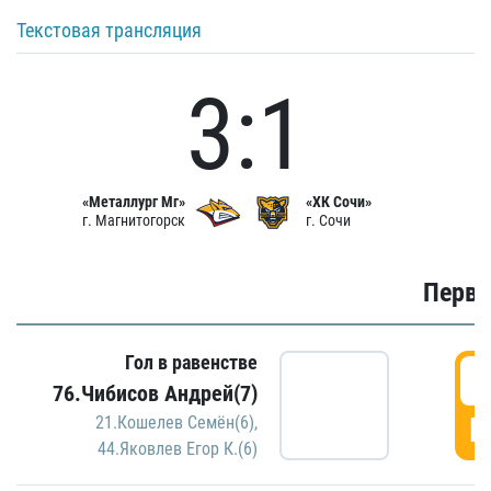
Текстовая трансляция
3:1
«Металлург Мг»
«ХК Сочи»
г. Магнитогорск
г. Сочи
Первы
Гол в равенстве
0
76.Чибисов Андрей(7)
Г
21.Кошелев Семён(6)
,
44.Яковлев Егор К.(6)