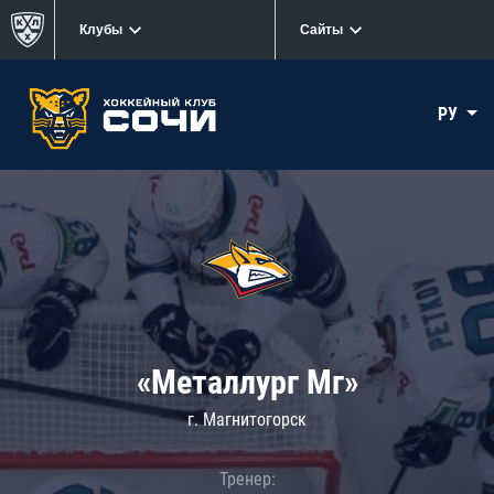
Клубы
Сайты
РУ
«Металлург Мг»
г. Магнитогорск
Тренер: