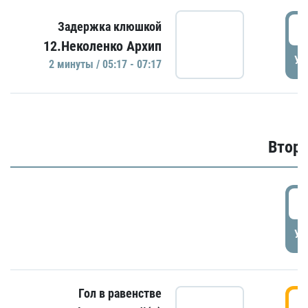
0
Задержка клюшкой
12.Неколенко Архип
УД
2 минуты / 05:17 - 07:17
Второ
2
УД
Гол в равенстве
3