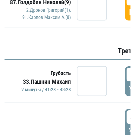
87.Голдобин Николай(9)
Г
2.Дронов Григорий(1)
,
91.Карпов Максим А.(8)
Трети
4
Грубость
33.Пашнин Михаил
УД
2 минуты / 41:28 - 43:28
4
УД