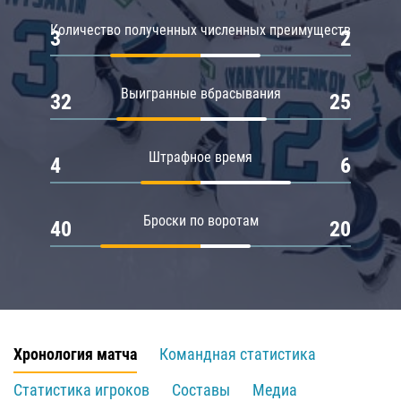
Количество полученных численных преимуществ
3
2
Выигранные вбрасывания
32
25
Штрафное время
4
6
Броски по воротам
40
20
Хронология матча
Командная статистика
Статистика игроков
Составы
Медиа