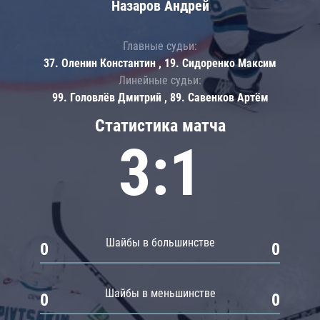
Назаров Андрей
Главные судьи:
37. Оленин Константин , 19. Сидоренко Максим
Линейные судьи:
99. Головлёв Дмитрий , 89. Савенков Артём
Статистика матча
3:1
Шайбы в большинстве
0
0
Шайбы в меньшинстве
0
0