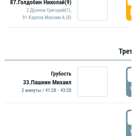
87.Голдобин Николай(9)
Г
2.Дронов Григорий(1)
,
91.Карпов Максим А.(8)
Трети
4
Грубость
33.Пашнин Михаил
УД
2 минуты / 41:28 - 43:28
4
УД