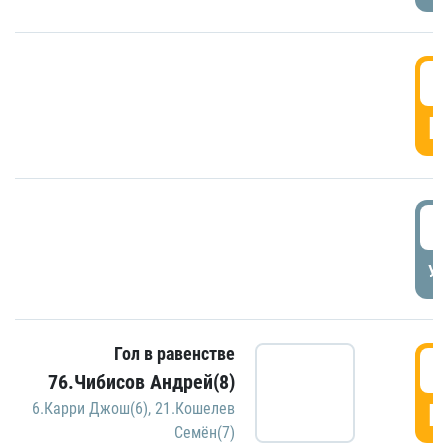
5
Г
5
УД
Гол в равенстве
5
76.Чибисов Андрей(8)
Г
6.Карри Джош(6)
,
21.Кошелев
Семён(7)