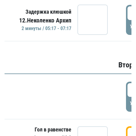
0
Задержка клюшкой
12.Неколенко Архип
УД
2 минуты / 05:17 - 07:17
Второ
2
УД
Гол в равенстве
3