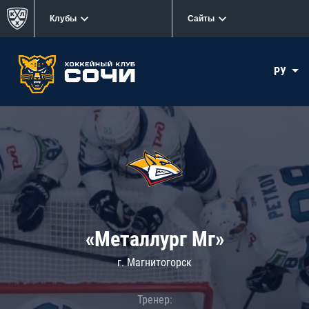
Клубы
Сайты
РУ
«Металлург Мг»
г. Магнитогорск
Тренер: