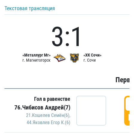
Текстовая трансляция
3:1
«Металлург Мг»
«ХК Сочи»
г. Магнитогорск
г. Сочи
Первы
Гол в равенстве
0
76.Чибисов Андрей(7)
Г
21.Кошелев Семён(6)
,
44.Яковлев Егор К.(6)