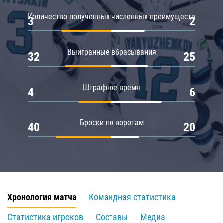
Количество полученных численных преимуществ
3
2
Выигранные вбрасывания
32
25
Штрафное время
4
6
Броски по воротам
40
20
Хронология матча
Командная статистика
Статистика игроков
Составы
Медиа