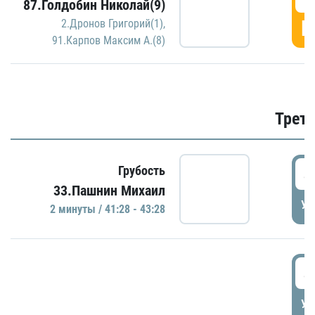
87.Голдобин Николай(9)
Г
2.Дронов Григорий(1)
,
91.Карпов Максим А.(8)
Трети
4
Грубость
33.Пашнин Михаил
УД
2 минуты / 41:28 - 43:28
4
УД