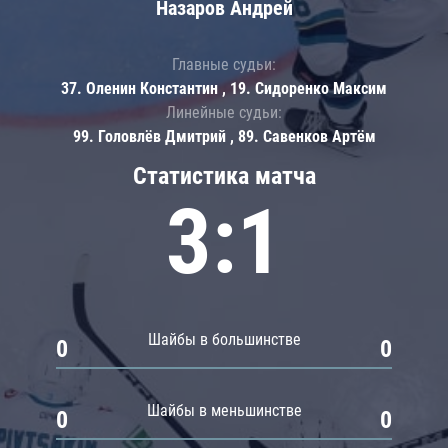
Назаров Андрей
Главные судьи:
37. Оленин Константин , 19. Сидоренко Максим
Линейные судьи:
99. Головлёв Дмитрий , 89. Савенков Артём
Статистика матча
3:1
Шайбы в большинстве
0
0
Шайбы в меньшинстве
0
0