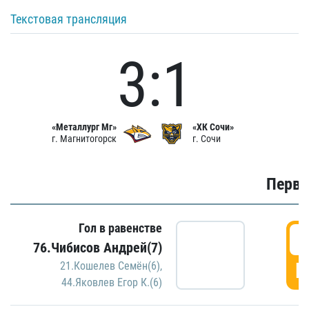
Текстовая трансляция
3:1
«Металлург Мг»
«ХК Сочи»
г. Магнитогорск
г. Сочи
Первы
Гол в равенстве
0
76.Чибисов Андрей(7)
Г
21.Кошелев Семён(6)
,
44.Яковлев Егор К.(6)