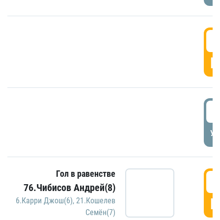
5
Г
5
УД
Гол в равенстве
5
76.Чибисов Андрей(8)
Г
6.Карри Джош(6)
,
21.Кошелев
Семён(7)