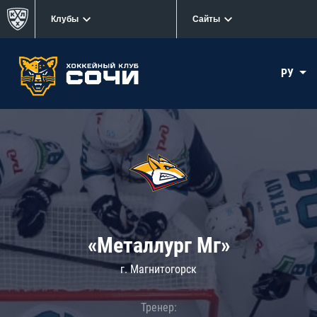
Клубы
Сайты
РУ
«Металлург Мг»
г. Магнитогорск
Тренер: