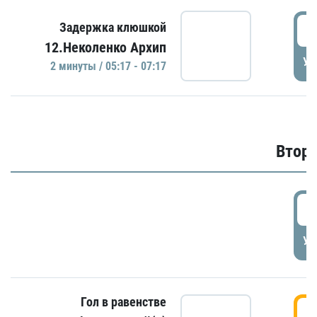
0
Задержка клюшкой
12.Неколенко Архип
УД
2 минуты / 05:17 - 07:17
Второ
2
УД
Гол в равенстве
3