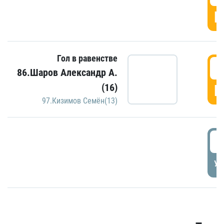
Г
Гол в равенстве
3
86.Шаров Александр А.
(16)
Г
97.Кизимов Семён(13)
3
УД