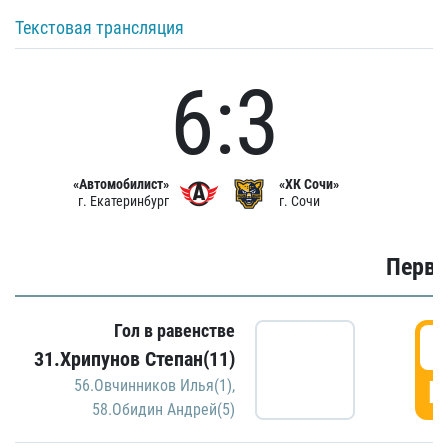
Текстовая трансляция
6:3
«Автомобилист»
«ХК Сочи»
г. Екатеринбург
г. Сочи
Первы
Гол в равенстве
0
31.Хрипунов Степан(11)
Г
56.Овчинников Илья(1)
,
58.Обидин Андрей(5)