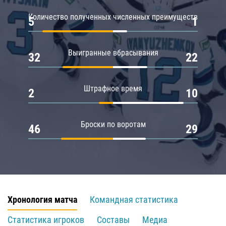
Количество полученных численных преимуществ
5
1
Выигранные вбрасывания
32
22
Штрафное время
2
10
Броски по воротам
46
29
Хронология матча
Командная статистика
Статистика игроков
Составы
Медиа