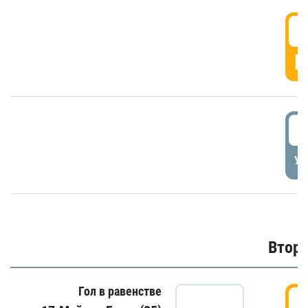
1
Г
1
УД
Второ
Гол в равенстве
2