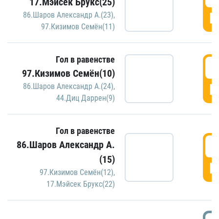
17.Мэйсек Брукс(25)
Г
86.Шаров Александр А.(23)
,
97.Кизимов Семён(11)
Гол в равенстве
2
97.Кизимов Семён(10)
Г
86.Шаров Александр А.(24)
,
44.Диц Даррен(9)
Гол в равенстве
2
86.Шаров Александр А.
(15)
Г
97.Кизимов Семён(12)
,
17.Мэйсек Брукс(22)