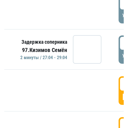
2
УД
2
Задержка соперника
97.Кизимов Семён
УД
2 минуты / 27:04 - 29:04
2
Г
2