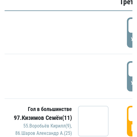
Трети
5
УД
5
УД
Гол в большинстве
5
97.Кизимов Семён(11)
Г
55.Воробьёв Кирилл(9)
,
86.Шаров Александр А.(25)