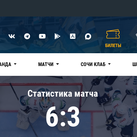
Конференция «Восток»
Дивизион Харламова
БИЛЕТЫ
Автомобилист
сляции
Ак Барс
АНДА
МАТЧИ
СОЧИ КЛАБ
Ш
Металлург Мг
Нефтехимик
 трансляции
Статистика матча
Трактор
магазин
6:3
Дивизион Чернышева
Авангард
ние КХЛ
Адмирал