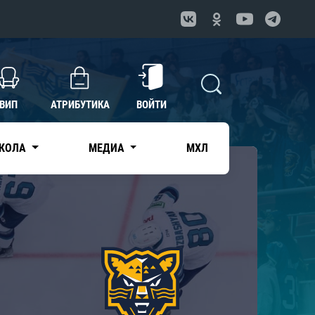
ВИП
АТРИБУТИКА
ВОЙТИ
КОЛА
МЕДИА
МХЛ