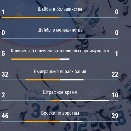
Амур
Шайбы в большинстве
1
0
Барыс
Салават Юлаев
Шайбы в меньшинстве
0
0
Сибирь
Количество полученных численных преимуществ
5
1
Выигранные вбрасывания
32
22
Штрафное время
2
10
Броски по воротам
46
29