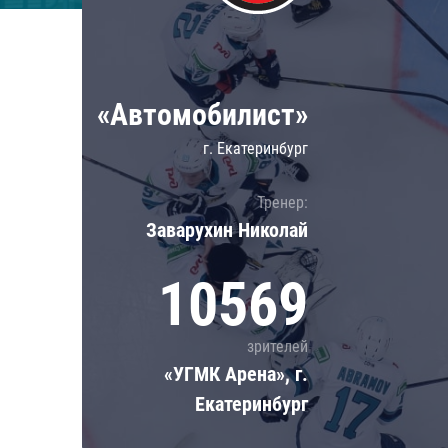
Локомотив
Северсталь
ЦСКА
«Автомобилист»
Шанхайские Драконы
г. Екатеринбург
Тренер:
Заварухин Николай
10569
зрителей
«УГМК Арена», г.
Екатеринбург