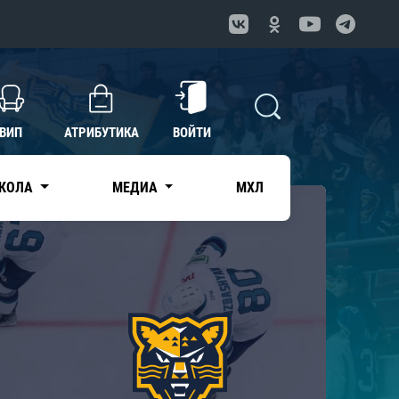
ВИП
АТРИБУТИКА
ВОЙТИ
КОЛА
МЕДИА
МХЛ