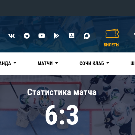
Конференция «Восток»
Дивизион Харламова
БИЛЕТЫ
Автомобилист
сляции
Ак Барс
АНДА
МАТЧИ
СОЧИ КЛАБ
Ш
Металлург Мг
Нефтехимик
 трансляции
Статистика матча
Трактор
магазин
6:3
Дивизион Чернышева
Авангард
ние КХЛ
Адмирал