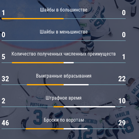
Амур
Шайбы в большинстве
1
0
Барыс
Салават Юлаев
Шайбы в меньшинстве
0
0
Сибирь
Количество полученных численных преимуществ
5
1
Выигранные вбрасывания
32
22
Штрафное время
2
10
Броски по воротам
46
29