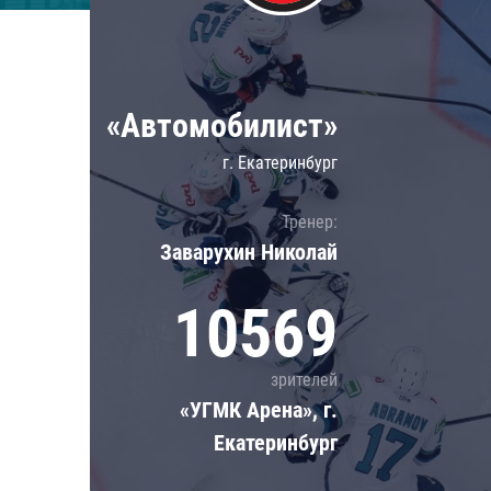
Локомотив
Северсталь
ЦСКА
«Автомобилист»
Шанхайские Драконы
г. Екатеринбург
Тренер:
Заварухин Николай
10569
зрителей
«УГМК Арена», г.
Екатеринбург